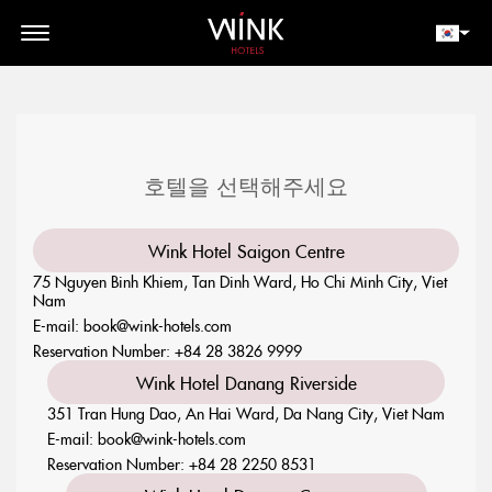
// toolbar-mobile position-fixed bottom-0 left-0 z-30 w-full
d-block d-lg-none
회원 로그인
지금 예약하세요
호텔을 선택해주세요
Wink Hotel Saigon Centre
75 Nguyen Binh Khiem, Tan Dinh Ward, Ho Chi Minh City, Viet
Nam
E-mail:
book@wink-hotels.com
Reservation Number:
+84 28 3826 9999
Wink Hotel Danang Riverside
351 Tran Hung Dao, An Hai Ward, Da Nang City, Viet Nam
E-mail:
book@wink-hotels.com
Reservation Number:
+84 28 2250 8531