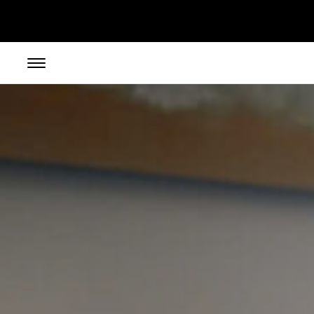
// toolbar-mobile position-fixed bottom-0 left-0 z-30 w-full