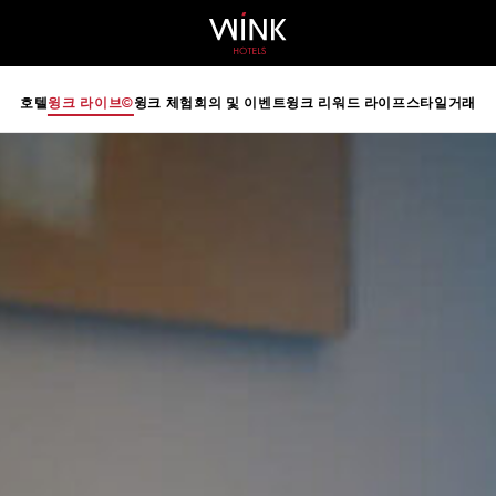
 d-block d-lg-none
호텔
윙크 라이브©
윙크 체험
회의 및 이벤트
윙크 리워드 라이프스타일
거래