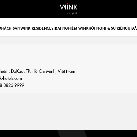
 d-block d-lg-none
KHÁCH SẠN
WINK RESIDENCES
TRẢI NGHIỆM WINK
HỘI NGHỊ & SỰ KIỆN
ƯU ĐÃ
hiêm, DaKao, TP. Hồ Chí Minh, Việt Nam
-hotels.com
8 3826 9999