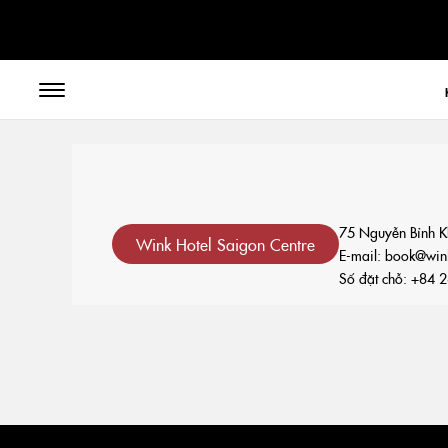
// toolbar-mobile position-fixed bottom-0 left-0 z-30 w-full
75 Nguyễn Bỉnh K
Wink Hotel Saigon Centre
E-mail:
book@wink
Số đặt chỗ:
+84 2