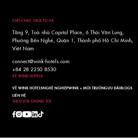
CHIT-CHAT. TALK TO US.
Tầng 9, Toà nhà Capital Place, 6 Thái Văn Lung,
Phường Bến Nghé, Quận 1, Thành phố Hồ Chí Minh,
Việt Nam
connect@wink-hotels.com
+84 28 2250 8530
VỀ WINK HOTELS
VỀ WINK HOTELS
NGHỀ NGHIỆP
WINK + MÔI TRƯỜNG
ƯU ĐÃI
BLOGS
LIÊN HỆ
THEO DÕI CHÚNG TÔI