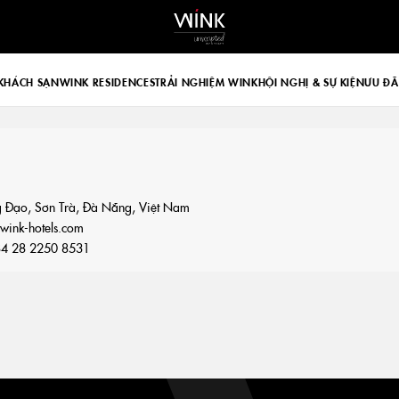
 d-block d-lg-none
KHÁCH SẠN
WINK RESIDENCES
TRẢI NGHIỆM WINK
HỘI NGHỊ & SỰ KIỆN
ƯU ĐÃ
 Đạo, Sơn Trà, Đà Nẵng, Việt Nam
ink-hotels.com
4 28 2250 8531