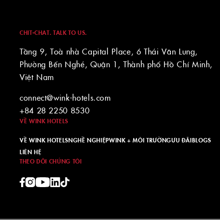
CHIT-CHAT. TALK TO US.
Tầng 9, Toà nhà Capital Place, 6 Thái Văn Lung,
Phường Bến Nghé, Quận 1, Thành phố Hồ Chí Minh,
Việt Nam
connect@wink-hotels.com
+84 28 2250 8530
VỀ WINK HOTELS
VỀ WINK HOTELS
NGHỀ NGHIỆP
WINK + MÔI TRƯỜNG
ƯU ĐÃI
BLOGS
LIÊN HỆ
THEO DÕI CHÚNG TÔI