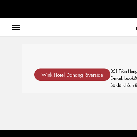
// toolbar-mobile position-fixed bottom-0 left-0 z-30 w-full
351 Trần Hưng
Wink Hotel Danang Riverside
E-mail:
book@w
Số đặt chỗ:
+8