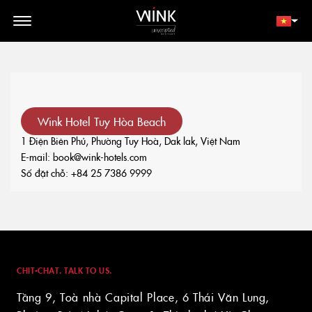
// toolbar-mobile position-fixed bottom-0 left-0 z-30 w-full
d-block d-lg-none
THÀNH VIÊN
ĐẶT NGAY
Wink Hotel Tuy Hòa Beach
1 Điện Biên Phủ, Phường Tuy Hoà, Dak lak, Việt Nam
E-mail:
book@wink-hotels.com
Số đặt chỗ:
+84 25 7386 9999
CHIT-CHAT. TALK TO US.
Tầng 9, Toà nhà Capital Place, 6 Thái Văn Lung,