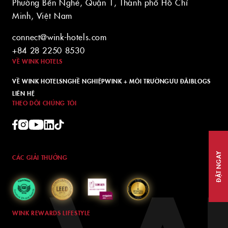
Phường Bến Nghé, Quận 1, Thành phố Hồ Chí
Minh, Việt Nam
connect@wink-hotels.com
+84 28 2250 8530
VỀ WINK HOTELS
VỀ WINK HOTELS
NGHỀ NGHIỆP
WINK + MÔI TRƯỜNG
ƯU ĐÃI
BLOGS
LIÊN HỆ
THEO DÕI CHÚNG TÔI
ĐẶT NGAY
CÁC GIẢI THƯỞNG
WINK REWARDS LIFESTYLE