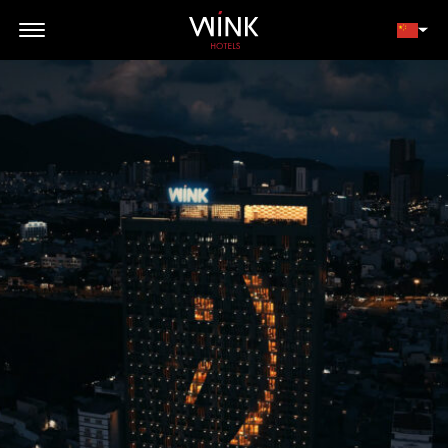
// toolbar-mobile position-fixed bottom-0 left-0 z-30 w-full
d-block d-lg-none
会员登录
立即预订