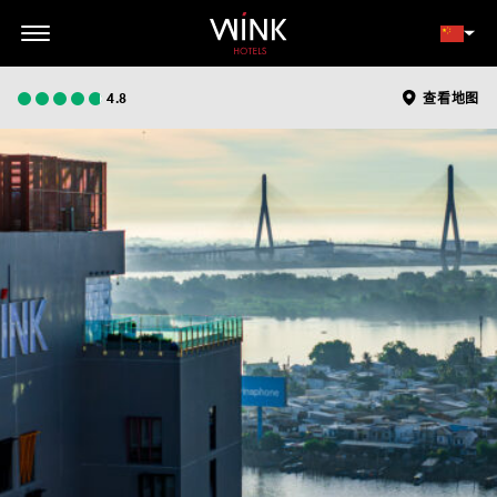
// toolbar-mobile position-fixed bottom-0 left-0 z-30 w-full
d-block d-lg-none
会员登录
立即预订
4.8
查看地图