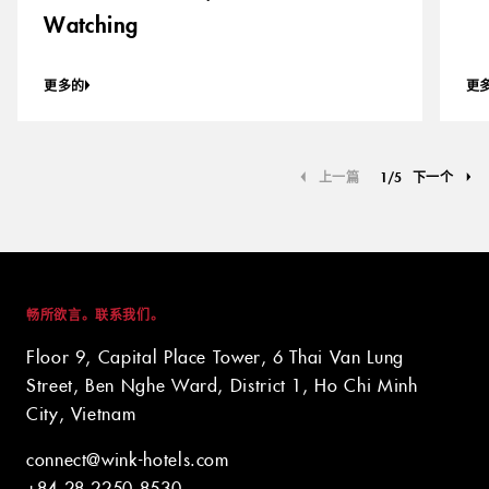
Watching
更多的
更
上一篇
1
/
5
下一个
畅所欲言。联系我们。
Floor 9, Capital Place Tower, 6 Thai Van Lung
Street, Ben Nghe Ward, District 1, Ho Chi Minh
City, Vietnam
connect@wink-hotels.com
+84 28 2250 8530