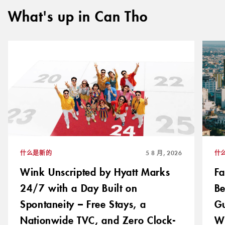
What's up in Can Tho
查看更多
什么是新的
5 8 月, 2026
什
Wink Unscripted by Hyatt Marks
Fa
24/7 with a Day Built on
Be
Spontaneity – Free Stays, a
Gu
Nationwide TVC, and Zero Clock-
Wi