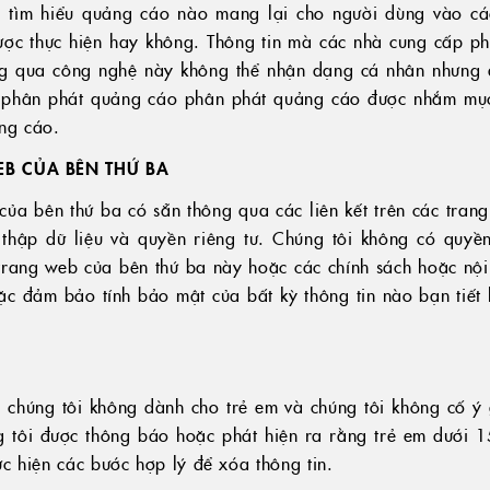
, tìm hiểu quảng cáo nào mang lại cho người dùng vào cá
ược thực hiện hay không. Thông tin mà các nhà cung cấp p
ông qua công nghệ này không thể nhận dạng cá nhân nhưng 
phân phát quảng cáo phân phát quảng cáo được nhắm mục 
ng cáo.
EB CỦA BÊN THỨ BA
của bên thứ ba có sẵn thông qua các liên kết trên các tran
thập dữ liệu và quyền riêng tư. Chúng tôi không có quyền
 trang web của bên thứ ba này hoặc các chính sách hoặc nộ
c đảm bảo tính bảo mật của bất kỳ thông tin nào bạn tiết 
 chúng tôi không dành cho trẻ em và chúng tôi không cố ý
 tôi được thông báo hoặc phát hiện ra rằng trẻ em dưới 1
ực hiện các bước hợp lý để xóa thông tin.