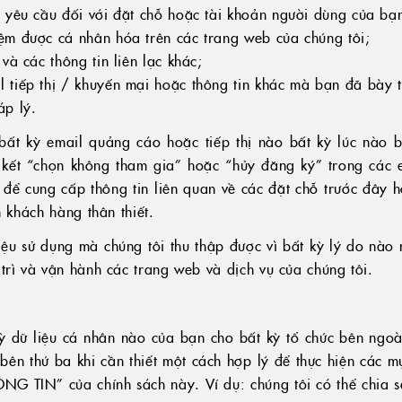
c yêu cầu đối với đặt chỗ hoặc tài khoản người dùng của bạ
ệm được cá nhân hóa trên các trang web của chúng tôi;
và các thông tin liên lạc khác;
 tiếp thị / khuyến mại hoặc thông tin khác mà bạn đã bày 
áp lý.
ất kỳ email quảng cáo hoặc tiếp thị nào bất kỳ lúc nào bằ
 kết “chọn không tham gia” hoặc “hủy đăng ký” trong các e
ạn để cung cấp thông tin liên quan về các đặt chỗ trước đây 
n khách hàng thân thiết.
iệu sử dụng mà chúng tôi thu thập được vì bất kỳ lý do nào 
trì và vận hành các trang web và dịch vụ của chúng tôi.
 dữ liệu cá nhân nào của bạn cho bất kỳ tổ chức bên ngoài 
bên thứ ba khi cần thiết một cách hợp lý để thực hiện các 
 TIN” của chính sách này. Ví dụ: chúng tôi có thể chia sẻ