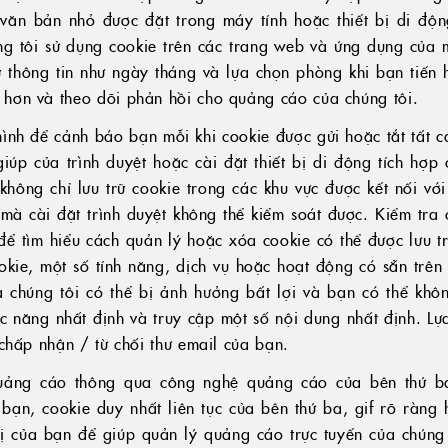
 văn bản nhỏ được đặt trong máy tính hoặc thiết bị di độ
g tôi sử dụng cookie trên các trang web và ứng dụng của 
ữ thông tin như ngày tháng và lựa chọn phòng khi bạn tiến 
hơn và theo dõi phản hồi cho quảng cáo của chúng tôi.
ình để cảnh báo bạn mỗi khi cookie được gửi hoặc tắt tất c
úp của trình duyệt hoặc cài đặt thiết bị di động tích hợp 
 không chỉ lưu trữ cookie trong các khu vực được kết nối vớ
mà cài đặt trình duyệt không thể kiểm soát được. Kiểm tra 
 để tìm hiểu cách quản lý hoặc xóa cookie có thể được lưu t
ie, một số tính năng, dịch vụ hoặc hoạt động có sẵn trên
a chúng tôi có thể bị ảnh hưởng bất lợi và bạn có thể khôn
c năng nhất định và truy cập một số nội dung nhất định. Lự
chấp nhận / từ chối thư email của bạn.
uảng cáo thông qua công nghệ quảng cáo của bên thứ ba
bạn, cookie duy nhất liên tục của bên thứ ba, gif rõ ràng 
bị của bạn để giúp quản lý quảng cáo trực tuyến của chúng tô