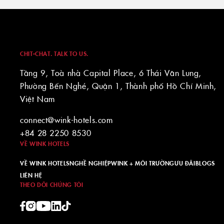
CHIT-CHAT. TALK TO US.
Tầng 9, Toà nhà Capital Place, 6 Thái Văn Lung,
Phường Bến Nghé, Quận 1, Thành phố Hồ Chí Minh,
Việt Nam
connect@wink-hotels.com
+84 28 2250 8530
VỀ WINK HOTELS
VỀ WINK HOTELS
NGHỀ NGHIỆP
WINK + MÔI TRƯỜNG
ƯU ĐÃI
BLOGS
LIÊN HỆ
THEO DÕI CHÚNG TÔI