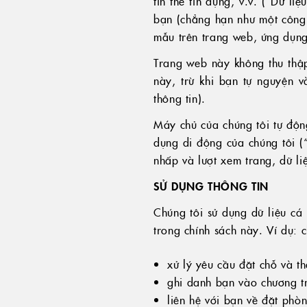
tin thẻ tín dụng, v.v. (“Dữ l
bạn (chẳng hạn như một công t
mẫu trên trang web, ứng dụng 
Trang web này không thu thập
này, trừ khi bạn tự nguyện v
thông tin).
Máy chủ của chúng tôi tự động
dụng di động của chúng tôi (“
nhấp và lượt xem trang, dữ liệu
SỬ DỤNG THÔNG TIN
Chúng tôi sử dụng dữ liệu cá
trong chính sách này. Ví dụ: c
xử lý yêu cầu đặt chỗ và t
ghi danh bạn vào chương tr
liên hệ với bạn về đặt phò