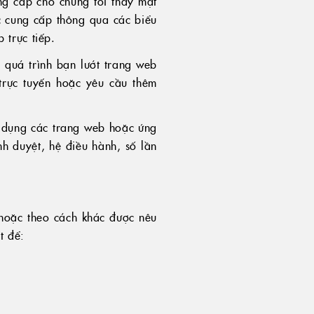
ung cấp cho chúng tôi thay mặt
c cung cấp thông qua các biểu
 trực tiếp.
 quá trình bạn lướt trang web
trực tuyến hoặc yêu cầu thêm
ử dụng các trang web hoặc ứng
nh duyệt, hệ điều hành, số lần
hoặc theo cách khác được nêu
t để: