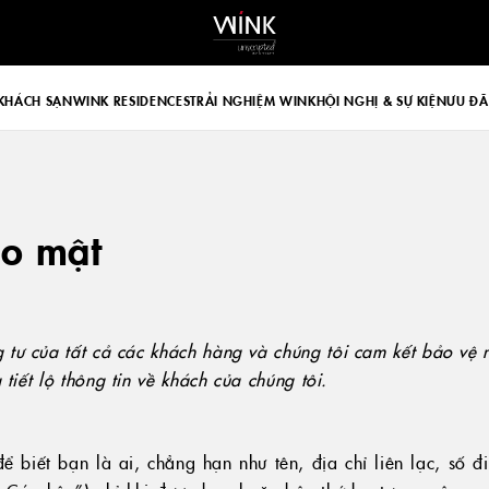
 d-block d-lg-none
KHÁCH SẠN
WINK RESIDENCES
TRẢI NGHIỆM WINK
HỘI NGHỊ & SỰ KIỆN
ƯU ĐÃ
ảo mật
g tư của tất cả các khách hàng và chúng tôi cam kết bảo vệ
 tiết lộ thông tin về khách của chúng tôi.
ể biết bạn là ai, chẳng hạn như tên, địa chỉ liên lạc, số đi