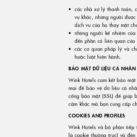
các nhà xử lý thanh toán, 
vụ khác, những người được 
dịch vụ của họ thay mặt chú
những người kế nhiệm của 
đến phần có liên quan của 
các cơ quan pháp lý và ch
hoặc luật hiện hành.
BẢO MẬT DỮ LIỆU CÁ NHÂN
Wink Hotels cam kết bảo mật 
mại để bảo vệ dữ liệu cá nhâ
cổng bảo mật (SSL) để giúp bả
cảm khác mà bạn cung cấp ch
COOKIES AND PROFILES
Wink Hotels và bộ phận tiếp t
là cookie thường trực) và đèn