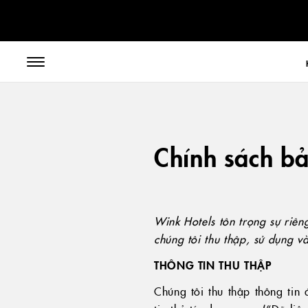
// toolbar-mobile position-fixed bottom-0 left-0 z-30 w-full
Chính sách b
Wink Hotels tôn trọng sự riên
chúng tôi thu thập, sử dụng và
THÔNG TIN THU THẬP
Chúng tôi thu thập thông tin đ