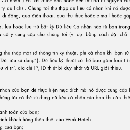
iệu Cá nhân”) chỉ khi được bạn hoặc bên thứ ba tự nguyện c
y du lịch) . Chúng tôi thu thập dữ liệu cá nhân khi nó đượ
di động, qua điện thoại, qua thư thực hoặc e-mail hoặc gặp
, lưu hoặc lưu trữ bất kỳ Dữ liệu Cá nhân nào từ bạn trong
à cố ý cung cấp cho chúng tôi (ví dụ: bằng cách đặt chỗ 
 thu thập một số thông tin kỹ thuật, phi cá nhân khi bạn s
Dữ liệu sử dụng”). Dữ liệu kỹ thuật có thể bao gồm loại trì
 vị trí, địa chỉ IP, ID thiết bị duy nhất và URL giới thiệu.
 nhân của bạn để thực hiện mục đích mà nó được cung cấp 
húng tôi có thể sử dụng dữ liệu cá nhân của bạn khi cần thiế
hanh toán của bạn;
ình khách hàng thân thiết của Wink Hotels;
ng của bạn;