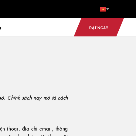
ĐẶT NGAY
I
 nó. Chính sách này mô tả cách
ện thoại, địa chỉ email, thông