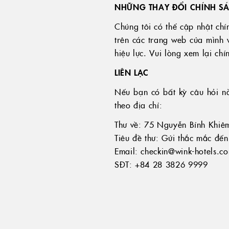
NHỮNG THAY ĐỔI CHÍNH S
Chúng tôi có thể cập nhật chí
trên các trang web của mình 
hiệu lực. Vui lòng xem lại ch
LIÊN LẠC
Nếu bạn có bất kỳ câu hỏi nào
theo địa chỉ:
Thư về: 75 Nguyễn Bỉnh Khiê
Tiêu đề thư: Gửi thắc mắc đế
Email: checkin@wink-hotels.c
SĐT: +84 28 3826 9999