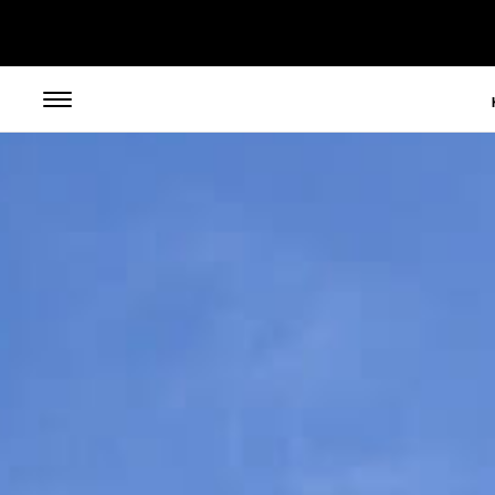
// toolbar-mobile position-fixed bottom-0 left-0 z-30 w-full