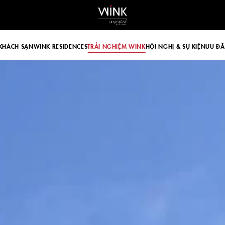
 d-block d-lg-none
KHÁCH SẠN
WINK RESIDENCES
TRẢI NGHIỆM WINK
HỘI NGHỊ & SỰ KIỆN
ƯU ĐÃ