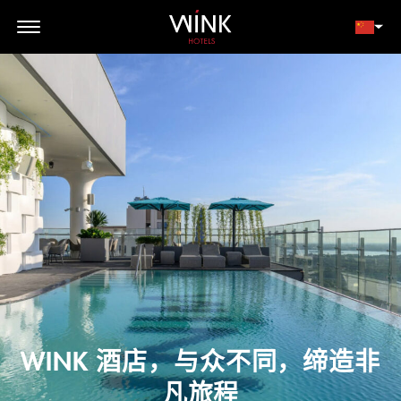
// toolbar-mobile position-fixed bottom-0 left-0 z-30 w-full
d-block d-lg-none
会员登录
立即预订
WINK 酒店，与众不同，缔造非
凡旅程