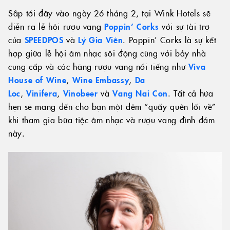
Sắp tới đây vào ngày 26 tháng 2, tại Wink Hotels sẽ
diễn ra lễ hội rượu vang
Poppin’ Corks
với sự tài trợ
của
SPEEDPOS
và
Lý Gia Viên
. Poppin’ Corks là sự kết
hợp giữa lễ hội âm nhạc sôi động cùng với bảy nhà
cung cấp và các hãng rượu vang nổi tiếng như
Viva
House of Wine
,
Wine Embassy
,
Da
Loc
,
Vinifera
,
Vinobeer
và
Vang Nai Con
. Tất cả hứa
hẹn sẽ mang đến cho bạn một đêm “quẩy quên lối về”
khi tham gia bữa tiệc âm nhạc và rượu vang đình đám
này.