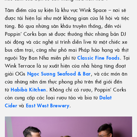
Tâm điểm của sự kiện là khu vực Wink Space – nơi sẽ
được tái hiện lại như một không gian của lễ hội và tiệc
tùng. Bỏ qua những sân khấu truyền thống, đến với
Poppin’ Corks bạn sẽ được thưởng thức những bản DJ
sôi động và các nghệ sĩ trình diễn live từ một chiếc xe
bus cắm trại, cũng như phô mai Pháp hảo hạng và thịt
nguội Tây Ban Nha miễn phí từ
Classic Fine Foods
. Tại
Wink Terrace là sự xuất hiện của nhà hàng từng đoạt
giải OGs
Ngọc Sương Seafood & Bar
, và các món ăn
của những nền ẩm thực phong phú trên thế giới đến
từ
Habibà Kitchen
. Không chỉ có rượu, Poppin’ Corks
còn cung cấp các loại rượu táo và bia từ
Dalat
Cider
và
East West Brewery
.