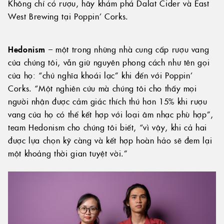
Không chỉ có rượu, hãy khám phá Dalat Cider và East
West Brewing tại Poppin’ Corks.
Hedonism
– một trong những nhà cung cấp rượu vang
của chúng tôi, vẫn giữ nguyên phong cách như tên gọi
của họ: “chủ nghĩa khoái lạc” khi đến với Poppin’
Corks. “Một nghiên cứu mà chúng tôi cho thấy mọi
người nhận được cảm giác thích thú hơn 15% khi rượu
vang của họ có thể kết hợp với loại âm nhạc phù hợp”,
team Hedonism cho chúng tôi biết, “vì vậy, khi cả hai
được lựa chọn kỹ càng và kết hợp hoàn hảo sẽ đem lại
một khoảng thời gian tuyệt vời.”