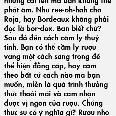
phát âm. Như ree-oh-hah cho
Roja, hay Bordeaux không phải
đọc là bor-dox. Bạn biết chứ?
Sau đó đến cách cầm ly thuỷ
tinh. Bạn có thể cầm ly rượu
vang một cách sang trọng để
thể hiện đẳng cấp, hay cầm
theo bất cứ cách nào mà bạn
muốn, miễn là quá trình thưởng
thức thoải mái và cảm nhận
được vị ngon của rượu. Chúng
thực sự có ý nghĩa gì? Rượu nho