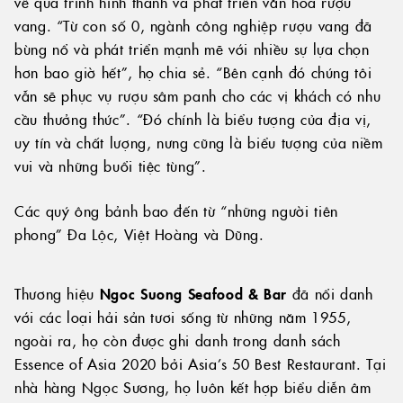
về quá trình hình thành và phát triển văn hoá rượu
vang. “Từ con số 0, ngành công nghiệp rượu vang đã
bùng nổ và phát triển mạnh mẽ với nhiều sự lựa chọn
hơn bao giờ hết”, họ chia sẻ. “Bên cạnh đó chúng tôi
vẫn sẽ phục vụ rượu sâm panh cho các vị khách có nhu
cầu thưởng thức”. “Đó chính là biểu tượng của địa vị,
uy tín và chất lượng, nưng cũng là biểu tượng của niềm
vui và những buổi tiệc tùng”.
Các quý ông bảnh bao đến từ “những người tiên
phong” Đa Lộc, Việt Hoàng và Dũng.
Thương hiệu
Ngoc Suong Seafood & Bar
đã nổi danh
với các loại hải sản tươi sống từ những năm 1955,
ngoài ra, họ còn được ghi danh trong danh sách
Essence of Asia 2020 bởi Asia’s 50 Best Restaurant. Tại
nhà hàng Ngọc Sương, họ luôn kết hợp biểu diễn âm