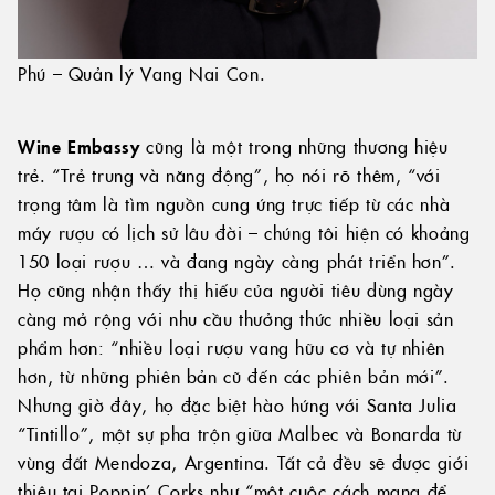
Phú – Quản lý Vang Nai Con.
Wine Embassy
cũng là một trong những thương hiệu
trẻ. “Trẻ trung và năng động”, họ nói rõ thêm, “với
trọng tâm là tìm nguồn cung ứng trực tiếp từ các nhà
máy rượu có lịch sử lâu đời – chúng tôi hiện có khoảng
150 loại rượu … và đang ngày càng phát triển hơn”.
Họ cũng nhận thấy thị hiếu của người tiêu dùng ngày
càng mở rộng với nhu cầu thưởng thức nhiều loại sản
phẩm hơn: “nhiều loại rượu vang hữu cơ và tự nhiên
hơn, từ những phiên bản cũ đến các phiên bản mới”.
Nhưng giờ đây, họ đặc biệt hào hứng với Santa Julia
“Tintillo”, một sự pha trộn giữa Malbec và Bonarda từ
vùng đất Mendoza, Argentina. Tất cả đều sẽ được giới
thiệu tại Poppin’ Corks như “một cuộc cách mạng để