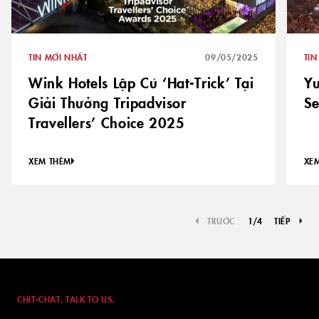
TIN MỚI NHẤT
09/05/2025
TIN
Wink Hotels Lập Cú ‘Hat-Trick’ Tại
Yu
Giải Thưởng Tripadvisor
Se
Travellers’ Choice 2025
XEM THÊM
XE
TRƯỚC
1
/
4
TIẾP
CHIT-CHAT. TALK TO US.