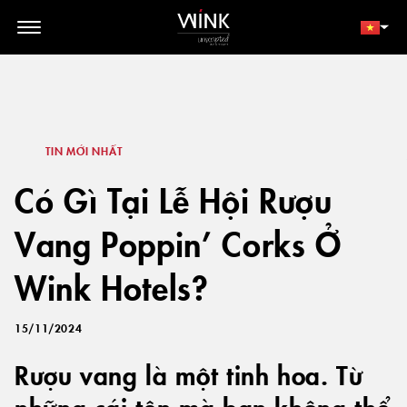
// toolbar-mobile position-fixed bottom-0 left-0 z-30 w-full
d-block d-lg-none
THÀNH VIÊN
ĐẶT NGAY
TIN MỚI NHẤT
Có Gì Tại Lễ Hội Rượu
Vang Poppin’ Corks Ở
Wink Hotels?
15/11/2024
Rượu vang là một tinh hoa. Từ
những cái tên mà bạn không thể