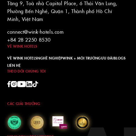
Tầng 9, Toà nhà Capital Place, 6 Thái Văn Lung,
Phường Bến Nghé, Quận 1, Thành phố Hồ Chí
Minh, Việt Nam
connect@wink-hotels.com
+84 28 2250 8530
VỀ WINK HOTELS
VỀ WINK HOTELS
NGHỀ NGHIỆP
WINK + MÔI TRƯỜNG
ƯU ĐÃI
BLOGS
LIÊN HỆ
THEO DÕI CHÚNG TÔI
CÁC GIẢI THƯỞNG