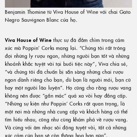
Benjamin Thomine từ Viva House of Wine với chai Gato
Negro Sauvignon Blanc của họ.
Viva House of Wine
thực sự đã đắm chìm trong cảm
xúc mà Poppin’ Corks mang lại. “Chúng tôi rất trông
đợi những ly rượu ngon, những người bạn tốt và những
khoảnh khắc tuyệt vời tại buổi tiệc này”, Viva chia sẻ,
“và chúng tôi đã chuẩn bị sẵn sàng những chai rượu
ngon dành riêng cho bạn, dù bạn là người mới, bạn cũ
hay một người lão luyện”. Họ cũng cho rằng rượu vang
không nên được “gắn mác” quá xa vời hay đẳng cấp.
“Những sự kiện như Poppin’ Corks rất quan trọng, là
một nơi mà những nhà cung cấp và khách hàng có thể
tìm hiểu nhau, cũng như cùng khám phá về rượu vang.
Và cùng với âm nhạc sôi động tuyệt vời, tất cả những
xúc cảm của bạn sẽ còn thăng hoa hơn nữa”.