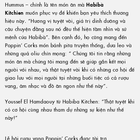
Hummus – chính là tên món ăn mà
Habibà
Kitchien
muốn phục vụ để khiến bạn yêu thích thương
hiệu này. “Hương vị tuyệt vời, giá trị dinh dưỡng và
câu chuyện đằng sau nó đều thể hiện tầm nhìn và sứ
mệnh của Habibà”. Bên cạnh đó, họ cũng mang đến
Poppin’ Corks món bánh pita truyền thống, dưa leo và
những quả oliu chín mọng: “ Chúng tôi tin rằng những
món ăn mà chúng tôi mang đến sẽ giúp gắn kết mọi
người với nhau, và thật tuyệt vời khi có những cơ hội để
giao lưu với mọi người tại những buổi tiệc có cả rượu
vang, âm nhạc và đồ ăn ngon như thế này”.
Youssef El Hamdaouy từ Habiba Kitchen: “Thật tuyệt khi
có cơ hội cùng nhau tham dự những sự kiện như thế
này!”
Lễ hội rượu vang Poppin’ Corks được tài trợ