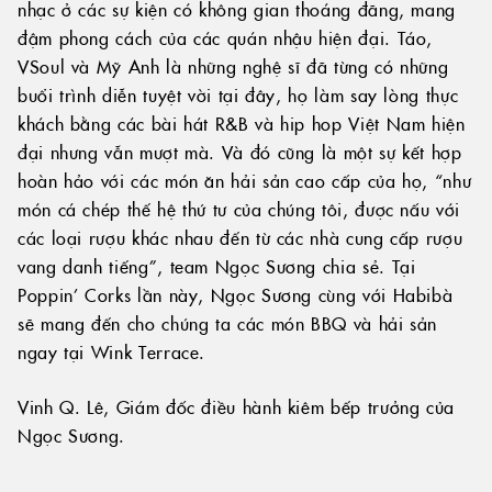
nhạc ở các sự kiện có không gian thoáng đãng, mang
đậm phong cách của các quán nhậu hiện đại. Táo,
VSoul và Mỹ Anh là những nghệ sĩ đã từng có những
buổi trình diễn tuyệt vời tại đây, họ làm say lòng thực
khách bằng các bài hát R&B và hip hop Việt Nam hiện
đại nhưng vẫn mượt mà. Và đó cũng là một sự kết hợp
hoàn hảo với các món ăn hải sản cao cấp của họ, “như
món cá chép thế hệ thứ tư của chúng tôi, được nấu với
các loại rượu khác nhau đến từ các nhà cung cấp rượu
vang danh tiếng”, team Ngọc Sương chia sẻ. Tại
Poppin’ Corks lần này, Ngọc Sương cùng với Habibà
sẽ mang đến cho chúng ta các món BBQ và hải sản
ngay tại Wink Terrace.
Vinh Q. Lê, Giám đốc điều hành kiêm bếp trưởng của
Ngọc Sương.