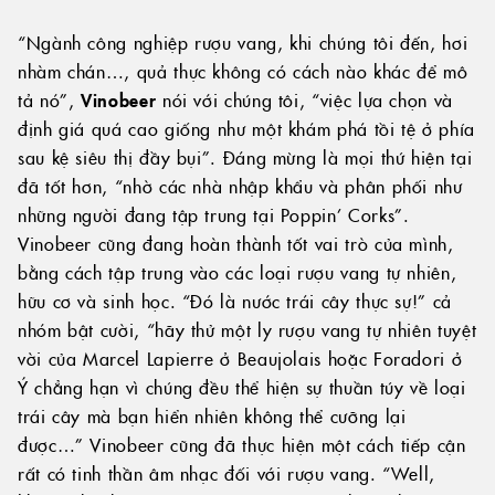
“Ngành công nghiệp rượu vang, khi chúng tôi đến, hơi
nhàm chán…, quả thực không có cách nào khác để mô
tả nó”,
Vinobeer
nói với chúng tôi, “việc lựa chọn và
định giá quá cao giống như một khám phá tồi tệ ở phía
sau kệ siêu thị đầy bụi”. Đáng mừng là mọi thứ hiện tại
đã tốt hơn, “nhờ các nhà nhập khẩu và phân phối như
những người đang tập trung tại Poppin’ Corks”.
Vinobeer cũng đang hoàn thành tốt vai trò của mình,
bằng cách tập trung vào các loại rượu vang tự nhiên,
hữu cơ và sinh học. “Đó là nước trái cây thực sự!” cả
nhóm bật cười, “hãy thử một ly rượu vang tự nhiên tuyệt
vời của Marcel Lapierre ở Beaujolais hoặc Foradori ở
Ý chẳng hạn vì chúng đều thể hiện sự thuần túy về loại
trái cây mà bạn hiển nhiên không thể cưỡng lại
được…” Vinobeer cũng đã thực hiện một cách tiếp cận
rất có tinh thần âm nhạc đối với rượu vang. “Well,