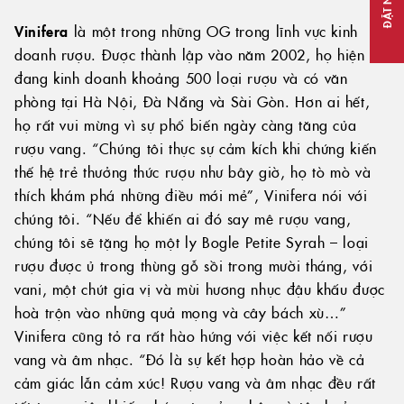
ĐẶT NGAY
Vinifera
là một trong những OG trong lĩnh vực kinh
doanh rượu. Được thành lập vào năm 2002, họ hiện
đang kinh doanh khoảng 500 loại rượu và có văn
phòng tại Hà Nội, Đà Nẵng và Sài Gòn. Hơn ai hết,
họ rất vui mừng vì sự phổ biến ngày càng tăng của
rượu vang. “Chúng tôi thực sự cảm kích khi chứng kiến
thế hệ trẻ thưởng thức rượu như bây giờ, họ tò mò và
thích khám phá những điều mới mẻ”, Vinifera nói với
chúng tôi. “Nếu để khiến ai đó say mê rượu vang,
chúng tôi sẽ tặng họ một ly Bogle Petite Syrah – loại
rượu được ủ trong thùng gỗ sồi trong mười tháng, với
vani, một chút gia vị và mùi hương nhục đậu khấu được
hoà trộn vào những quả mọng và cây bách xù…”
Vinifera cũng tỏ ra rất hào hứng với việc kết nối rượu
vang và âm nhạc. “Đó là sự kết hợp hoàn hảo về cả
cảm giác lẫn cảm xúc! Rượu vang và âm nhạc đều rất