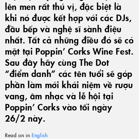
lên men rất thú vị, đặc biệt là
khi nó được kết hợp với các DJs,
đầu bếp và nghệ sĩ sành điệu
nhất. Tất cả những điều đó sẽ có
mặt tại Poppin’ Corks Wine Fest.
Sau đây hãy cùng The Dot
“điểm danh” các tên tuổi sẽ góp
phần làm mới khái niệm về rượu
vang, âm nhạc và lễ hội tại
Poppin’ Corks vào tối ngày
26/2 này.
Read on in
English