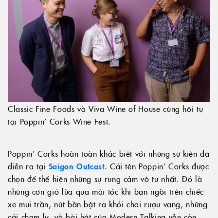
Classic Fine Foods và Viva Wine of House cùng hội tụ
tại Poppin’ Corks Wine Fest.
Poppin’ Corks hoàn toàn khác biệt với những sự kiện đã
diễn ra tại
Saigon Outcast
. Cái tên Poppin’ Corks được
chọn để thể hiện những sự rung cảm vô tư nhất. Đó là
những cơn gió lùa qua mái tóc khi bạn ngồi trên chiếc
xe mui trần, nút bần bật ra khỏi chai rượu vang, những
cái chạm ly, và bài hát của Modern Talking vẫn còn