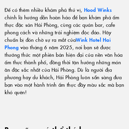
Để có thêm nhiều khám phá thú vị,
Hood Winks
chính là hướng dẫn hoàn hảo để bạn khám phá ẩm
thực đặc sản Hải Phòng, cùng các quán bar, cafe
phong cách và những trải nghiệm độc đáo. Hãy
chuẩn bị đón chờ sự ra mắt của
Wink Hotel Hai
Phong
vào tháng 6 năm 2025, nơi bạn sẽ được
thưởng thức một phiên bản hiện đại của nền văn hóa
ẩm thực thành phố, đồng thời tận hưởng những món
ăn đặc sắc nhất của Hải Phòng. Dù là người địa
phương hay du khách, Hải Phòng luôn sẵn sàng đưa
bạn vào một hành trình ẩm thực đầy màu sắc mà bạn
khó quên!
ẩm thực hải phòng ẩm thực hải phòng ẩm thực hải phòng ẩm thực hải phòng ẩm thực hải phòng ẩm thực hải phòng ẩm thực hải phòng ẩm thực hải phòng ẩm thực hải phòng ẩm thực hải phòng ẩm thực hải phòng ẩm thực hải phòng ẩm thực hải phòng ẩm thực hải phòng ẩm thực hải phòng ẩm thực hải phòng ẩm thực hải phòng ẩm thực hải phòng, quán ăn hải phòng, quán ăn hải phòng quán ăn hải phòng quán ăn hải phòng quán ăn hải phòng quán ăn hải phòng quán ăn hải phòng quán ăn hải phòng quán ăn hải phòng quán ăn hải phòng quán ăn hải phòng quán ăn hải phòng quán ăn hải phòng, hải phòng ăn gì hải phòng ăn gì hải phòng ăn gì hải phòng ăn gìhải phòng ăn gì hải phòng
ăn gì hải phòng ăn gì hải phòng ăn gì hải phòng ăn gì hải phòng ăn gì hải phòng ăn gì