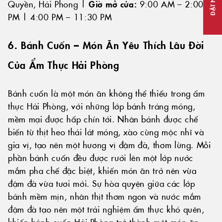
ĐẶT NGAY
Quyền, Hải Phong |
Giờ mở cửa:
9:00 AM – 2:00
PM | 4:00 PM – 11:30 PM
6. Bánh Cuốn – Món Ăn Yêu Thích Lâu Đời
Của Ẩm Thực Hải Phòng
Bánh cuốn là một món ăn không thể thiếu trong ẩm
thực Hải Phòng, với những lớp bánh tráng mỏng,
mềm mại được hấp chín tới. Nhân bánh được chế
biến từ thịt heo thái lát mỏng, xào cùng mộc nhĩ và
gia vị, tạo nên một hương vị đậm đà, thơm lừng. Mỗi
phần bánh cuốn đều được rưới lên một lớp nước
mắm pha chế đặc biệt, khiến món ăn trở nên vừa
đậm đà vừa tươi mới. Sự hòa quyện giữa các lớp
bánh mềm mịn, nhân thịt thơm ngon và nước mắm
đậm đà tạo nên một trải nghiệm ẩm thực khó quên,
khiến bánh cuốn Hải Phòng trở thành một món ăn