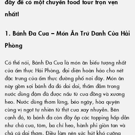
đây để có một chuyến food tour trọn vẹn
nhất!
1. Bánh Đa Cua – Món Ăn Trứ Danh Của Hải
Phòng
Có thể nói, Bánh Đa Cua là món ăn biểu tượng nhất
của ẩm thực Hải Phòng, đại diện hoàn hảo cho nét
đặc trưng của ẩm thực đường phố nơi đây. Món ăn
này gồm sợi bánh đa đỏ dai dai, thấm đẫm trong
nước dùng đậm đà được nấu từ cua đồng và xương
heo. Nước dùng thơm lừng, béo ngậy, hòa quyện
cùng vị ngọt tự nhiên từ thịt cua xay nhuyễn. Bên
cạnh đó, tô bánh đa còn đầy ắp các topping hấp dẫn
như chả cua, tôm, ba chỉ heo, hành phi giòn tan và
chả cá dai thơm. Điều làm nên sức hút khó cưỡng