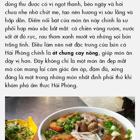
dùng thu được có vị ngọt thanh, béo ngậy và hơi
chua nhẹ nhờ chút me, tạo nên hương vị sâu lắng và
hấp dẫn. Điểm nổi bật của món ăn này chính là sự
phối hợp màu sắc bắt mắt: cá chiên vàng ruộm, nước
sốt ớt đỏ rực, rau thơm xanh mướt và những sợi bún
trắng tinh. Điều làm nên nét đặc trưng của bún cá
Hải Phòng chính là
ớt chưng cay nồng
, giúp món ăn
dậy vị hơn. Đây không chỉ là một món ăn đẹp mắt
mà còn mang lại cảm giác ấm áp, đậm đà, xứng
đáng là một trong những món nhất định phải thử khi
khám phá ẩm thực Hải Phòng.