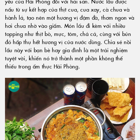
yêu của Hải Phòng đối với hải sản. Nước lẩu được
nấu từ sự kết hợp của thịt cua, cua xay, cà chua và
hành lá, tạo nên một hương vị đậm đà, thơm ngon và
hơi chua nhờ vào giấm. Món lẩu đi kèm với nhiều
topping như thịt bò, mực, tôm, chả cá, cùng với bún
đỏ hấp thụ hết hương vị của nước dùng. Chia sẻ nồi
lẩu này với bạn bè hay gia đình là một trải nghiệm
tuyệt vời, khiến nó trở thành một phần không thể
thiếu trong ẩm thực Hải Phòng.