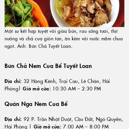
Một sự kết hợp tuyệt vời giữa bún, rau sống tươi, thịt
nướng và chả cua giòn tan, ăn kèm với nước mắm chua
ngọt. Ảnh: Bún Chả Tuyết Loan.
Bún Chả Nem Cua Bể Tuyết Loan
Địa chỉ:
32 Hàng Kênh, Trại Cau, Lê Chân, Hải
Phòng|
Giờ mở cửa:
10:30 AM – 2:30 PM
Quán Nga Nem Cua Bể
Địa chỉ:
92 P. Trần Nhật Duật, Cầu Đất, Ngô Quyền,
Hải Phòng |
Giờ mở cửa:
7:00 AM – 8:00 PM