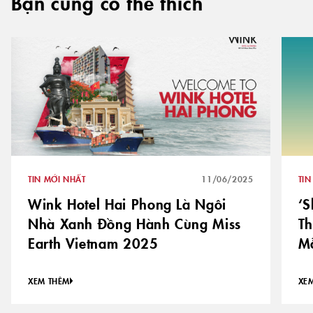
Bạn cũng có thể thích
TIN MỚI NHẤT
11/06/2025
TIN
Wink Hotel Hai Phong Là Ngôi
‘S
Nhà Xanh Đồng Hành Cùng Miss
Th
Earth Vietnam 2025
Mỗ
XEM THÊM
XE