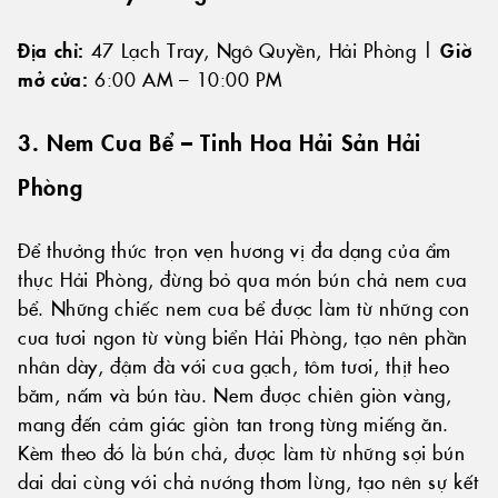
Địa chỉ:
47 Lạch Tray, Ngô Quyền, Hải Phòng |
Giờ
mở cửa:
6:00 AM – 10:00 PM
3. Nem Cua Bể – Tinh Hoa Hải Sản Hải
Phòng
Để thưởng thức trọn vẹn hương vị đa dạng của ẩm
thực Hải Phòng, đừng bỏ qua món bún chả nem cua
bể. Những chiếc nem cua bể được làm từ những con
cua tươi ngon từ vùng biển Hải Phòng, tạo nên phần
nhân dày, đậm đà với cua gạch, tôm tươi, thịt heo
băm, nấm và bún tàu. Nem được chiên giòn vàng,
mang đến cảm giác giòn tan trong từng miếng ăn.
Kèm theo đó là bún chả, được làm từ những sợi bún
dai dai cùng với chả nướng thơm lừng, tạo nên sự kết