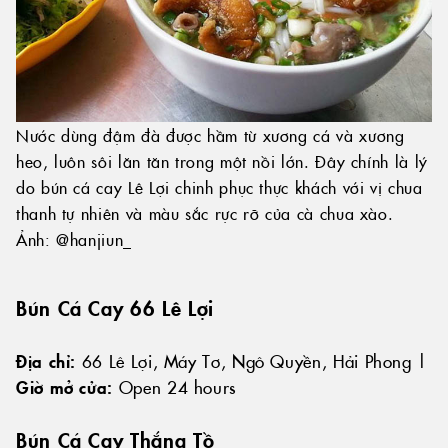
Nước dùng đậm đà được hầm từ xương cá và xương
heo, luôn sôi lăn tăn trong một nồi lớn. Đây chính là lý
do bún cá cay Lê Lợi chinh phục thực khách với vị chua
thanh tự nhiên và màu sắc rực rỡ của cà chua xào.
Ảnh: @hanjiun_
Bún Cá Cay 66 Lê Lợi
Địa chỉ:
66 Lê Lợi, Máy Tơ, Ngô Quyền, Hải Phong |
Giờ mở cửa:
Open 24 hours
Bún Cá Cay Thắng Tồ