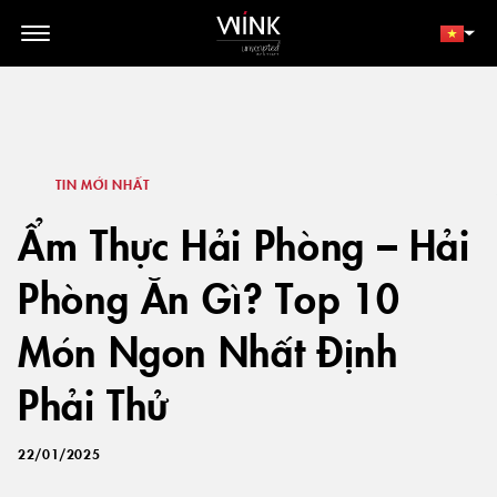
// toolbar-mobile position-fixed bottom-0 left-0 z-30 w-full
d-block d-lg-none
THÀNH VIÊN
ĐẶT NGAY
TIN MỚI NHẤT
Ẩm Thực Hải Phòng – Hải
Phòng Ăn Gì? Top 10
Món Ngon Nhất Định
Phải Thử
22/01/2025