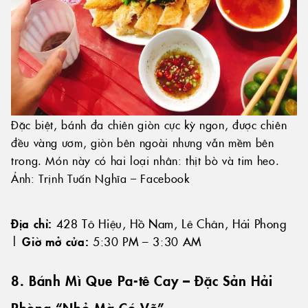
Đặc biệt, bánh đa chiên giòn cực kỳ ngon, được chiên
đều vàng ươm, giòn bên ngoài nhưng vẫn mềm bên
trong. Món này có hai loại nhân: thịt bò và tim heo.
Ảnh: Trịnh Tuấn Nghĩa – Facebook
Địa chỉ:
428 Tô Hiệu, Hồ Nam, Lê Chân, Hải Phong
|
Giờ mở cửa:
5:30 PM – 3:30 AM
8. Bánh Mì Que Pa-tê Cay – Đặc Sản Hải
Phòng “Nhỏ Mà Có Võ”