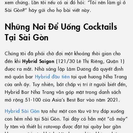
xem chúng. Lần tới nếu có ai đó hỏi: “Tôi nên làm gì ở
Sài Gòn?” hãy gửi cho họ bài viết này.
Những Nơi Để Uống Cocktails
Tại Sài Gòn
Chúng tôi đã phải chờ đợi một khoảng thời gian cho
đến khi
Hybrid Saigon
(121/30 Lê Thị Riêng, Quận 1)
được ra mắt. Nhà sáng lập Lâm Dương đã quyết định
mở quán bar
Hybrid đầu tiên
tại quê hương Nha Trang
của anh ấy. Tuy nhiên, bất chấp vị trí ít người biết đến,
Hybrid Bar Nha Trang vẫn góp mặt trong danh sách
mở rộng 51-100 của Asia’s Best Bar vào năm 2021.
Hybrid Sài Gòn
tựa như một con tàu vũ trụ đáp xuống
con hẻm nhỏ tại Sài Gòn. Tại đây có hẳn một “cỗ máy”
ly tâm và thiết bị rotovap được đặt tại quầy bar gần