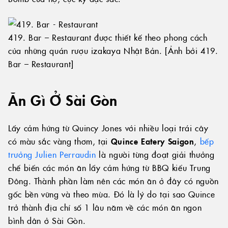
© 2024 WINK HOTELS
419. Bar – Restaurant được thiết kế theo phong cách
của những quán rượu izakaya Nhật Bản. [Ảnh bởi 419.
Khách sạn Wink có thể cập nhật chính sách này theo thời gian.
Chúng tôi sẽ luôn đăng phiên bản hiện hành của chính sách này
Bar – Restaurant]
trên các trang web của mình và sẽ ghi rõ ở đầu chính sách ngày có
hiệu lực của phiên bản mới nhất. Vui lòng xem lại chính sách này
theo thời gian để cập nhật các thông lệ về quyền riêng tư của chúng
Ăn Gì Ở Sài Gòn
tôi và giữ thông tin cá nhân của bạn an toàn và bảo mật tại một
trong những khách sạn tốt nhất tại Sài Gòn.
Lấy cảm hứng từ Quincy Jones với nhiều loại trái cây
có màu sắc vàng thơm, tại
Quince Eatery Saigon
,
bếp
trưởng Julien Perraudin
là người từng đoạt giải thưởng
chế biến các món ăn lấy cảm hứng từ BBQ kiểu Trung
ĐIỀU KIỆN & ĐIỀU KHOẢN
CHÍNH SÁCH BẢO MẬT
Đông. Thành phần làm nên các món ăn ở đây có nguồn
DIGITAL EXPERIENCE BY ALPHA CREATIVE
gốc bền vững và theo mùa. Đó là lý do tại sao Quince
trở thành địa chỉ số 1 lâu năm về các món ăn ngon
bình dân ở Sài Gòn.