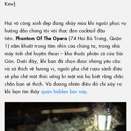
Kew]
Hai vũ công xinh đẹp đang nhảy múa khi người phục vụ
hướng dẫn chúng tôi với thực đơn cocktail đầu
tiên.
Phantom Of The Opera
(74 Hai Bà Trưng, Quận
1) nằm khuất trong tầm nhìn của chúng ta, trong nhà
máy tinh chế huyền thoại – kho thuốc phiện cũ của Sài
Gòn. Dưới đây, khi bạn đã chọn được những yêu cầu
và sở thích về hương vị, người pha chế rượu sành điệu
sẽ pha chế một thức uống bí mật mà họ biết rằng chắc
chắn bạn sẽ thích. Và đương nhiên điều đó chỉ xảy ra
khi bạn tìm thấy
quán hidden bar này
.