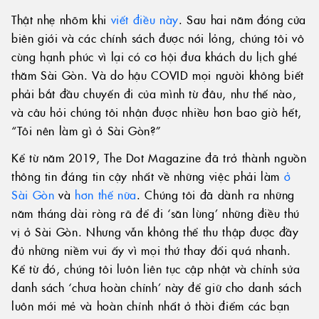
Thật nhẹ nhõm khi
viết điều này
. Sau hai năm đóng cửa
biên giới và các chính sách được nới lỏng, chúng tôi vô
cùng hạnh phúc vì lại có cơ hội đưa khách du lịch ghé
thăm Sài Gòn. Và do hậu COVID mọi người không biết
phải bắt đầu chuyến đi của mình từ đâu, như thế nào,
và câu hỏi chúng tôi nhận được nhiều hơn bao giờ hết,
“Tôi nên làm gì ở Sài Gòn?”
Kể từ năm 2019, The Dot Magazine đã trở thành nguồn
thông tin đáng tin cậy nhất về những việc phải làm
ở
Sài Gòn
và
hơn thế nữa
. Chúng tôi đã dành ra những
năm tháng dài ròng rã để đi ‘săn lùng’ những điều thú
vị ở Sài Gòn. Nhưng vẫn không thể thu thập được đầy
đủ những niềm vui ấy vì mọi thứ thay đổi quá nhanh.
Kể từ đó, chúng tôi luôn liên tục cập nhật và chỉnh sửa
danh sách ‘chưa hoàn chỉnh’ này để giữ cho danh sách
luôn mới mẻ và hoàn chỉnh nhất ở thời điểm các bạn