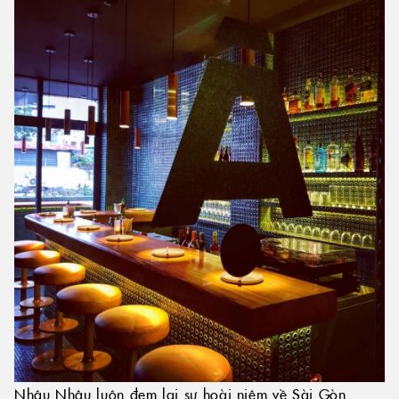
Nhậu Nhậu luôn đem lại sự hoài niệm về Sài Gòn