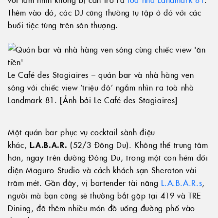
Thêm vào đó, các DJ cũng thường tụ tập ở đó với các
buổi tiệc tùng trên sân thượng.
Le Café des Stagiaires – quán bar và nhà hàng ven
sông với chiếc view ‘triệu đô’ ngắm nhìn ra toà nhà
Landmark 81. [Ảnh bởi Le Café des Stagiaires]
Một quán bar phục vụ cocktail sành điệu
khác,
L.A.B.A.R.
(52/3 Đông Du). Không thể trung tâm
hơn, ngay trên đường Đông Du, trong một con hẻm đối
diện Maguro Studio và cách khách sạn Sheraton vài
trăm mét. Gần đây, vị bartender tài năng
L.A.B.A.R.s
,
người mà bạn cũng sẽ thường bắt gặp tại 419 và TRE
Dining, đã thêm nhiều món đồ uống đường phố vào