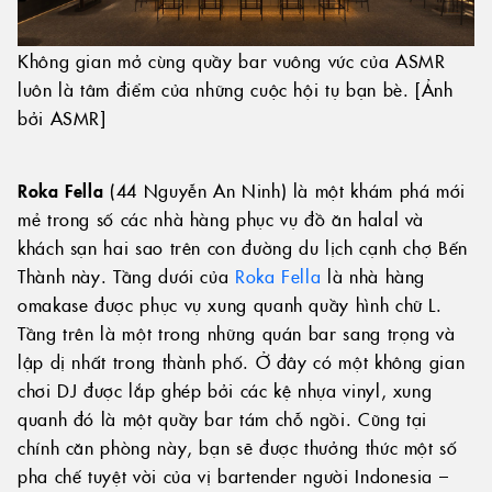
Không gian mở cùng quầy bar vuông vức của ASMR
luôn là tâm điểm của những cuộc hội tụ bạn bè. [Ảnh
bởi ASMR]
Roka Fella
(44 Nguyễn An Ninh) là một khám phá mới
mẻ trong số các nhà hàng phục vụ đồ ăn halal và
khách sạn hai sao trên con đường du lịch cạnh chợ Bến
Thành này. Tầng dưới của
Roka Fella
là nhà hàng
omakase được phục vụ xung quanh quầy hình chữ L.
Tầng trên là một trong những quán bar sang trọng và
lập dị nhất trong thành phố. Ở đây có một không gian
chơi DJ được lắp ghép bởi các kệ nhựa vinyl, xung
quanh đó là một quầy bar tám chỗ ngồi. Cũng tại
chính căn phòng này, bạn sẽ được thưởng thức một số
pha chế tuyệt vời của vị bartender người Indonesia –