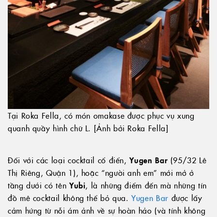
Tại Roka Fella, có món omakase được phục vụ xung
quanh quầy hình chữ L. [Ảnh bởi Roka Fella]
Đối với các loại cocktail cổ điển,
Yugen Bar
(95/32 Lê
Thị Riêng, Quận 1), hoặc “người anh em” mới mở ở
tầng dưới có tên
Yubi
, là những điểm đến mà những tín
đồ mê cocktail không thể bỏ qua.
Yugen Bar
được lấy
cảm hứng từ nỗi ám ảnh về sự hoàn hảo (và tính không