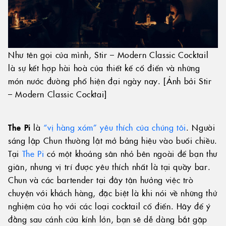
Như tên gọi của mình, Stir – Modern Classic Cocktail
là sự kết hợp hài hoà của thiết kế cổ điển và những
món nước đường phố hiện đại ngày nay. [Ảnh bởi Stir
– Modern Classic Cocktai]
The Pi
là
“vị hàng xóm” yêu thích của chúng tôi
. Người
sáng lập Chun thường lật mở bảng hiệu vào buổi chiều.
Tại
The Pi
có một khoảng sân nhỏ bên ngoài để bạn thư
giãn, nhưng vị trí được yêu thích nhất là tại quầy bar.
Chun và các bartender tại đây tận hưởng việc trò
chuyện với khách hàng, đặc biệt là khi nói về những thử
nghiệm của họ với các loại cocktail cổ điển. Hãy để ý
đằng sau cánh cửa kính lớn, bạn sẽ dễ dàng bắt gặp