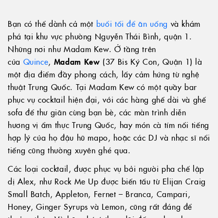
Bạn có thể dành cả một
buổi tối để ăn uống
và khám
phá tại khu vực phường Nguyễn Thái Bình, quận 1.
Những nơi như Madam Kew. Ở tầng trên
của
Quince
,
Madam Kew
(37 Bis Ký Con, Quận 1) là
một địa điểm đầy phong cách, lấy cảm hứng từ nghệ
thuật Trung Quốc. Tại Madam Kew có một quầy bar
phục vụ cocktail hiện đại, với các hàng ghế dài và ghế
sofa để thư giãn cùng bạn bè, các màn trình diễn
hương vị ẩm thực Trung Quốc, hay món cà tím nổi tiếng
hợp lý của họ đậu hũ mapo, hoặc các DJ và nhạc sĩ nổi
tiếng cũng thường xuyên ghé qua.
Các loại cocktail, được phục vụ bởi người pha chế lập
dị Alex, như Rock Me Up được biến tấu từ Elijan Craig
Small Batch, Appleton, Fernet – Branca, Campari,
Honey, Ginger Syrups và Lemon, cũng rất đáng để