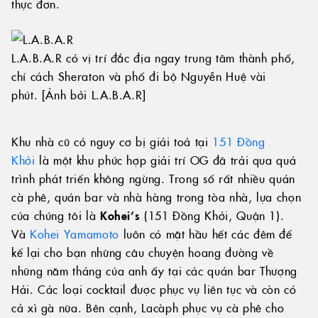
thực đơn.
L.A.B.A.R có vị trí đắc địa ngay trung tâm thành phố,
chỉ cách Sheraton và phố đi bộ Nguyễn Huệ vài
phút. [Ảnh bởi L.A.B.A.R]
Khu nhà cũ có nguy cơ bị giải toả tại
151 Đồng
Khởi
là một khu phức hợp giải trí OG đã trải qua quá
trình phát triển không ngừng. Trong số rất nhiều quán
cà phê, quán bar và nhà hàng trong tòa nhà, lựa chọn
của chúng tôi là
Kohei’s
(151 Đồng Khởi, Quận 1).
Và
Kohei Yamamoto
luôn có mặt hầu hết các đêm để
kể lại cho bạn những câu chuyện hoang đường về
những năm tháng của anh ấy tại các quán bar Thượng
Hải. Các loại cocktail được phục vụ liên tục và còn có
cả xì gà nữa. Bên cạnh, Lacàph phục vụ cà phê cho