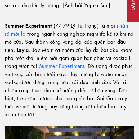
ĐẶT NGAY
sẽ là điểm đến lý tưởng. [Ảnh bởi Yugen Bar]
Summer Experiment
(77-79 Lý Tự Trọng) là một
nhân
tố mới lạ
trong ngành công nghiệp nightlife kể từ khi nó
mở cửa. Sau thành công vang dội của quán bar đầu
tiên,
Layla
, Jay Moir và nhóm của họ đã bắt đầu khám
phá một khái niệm mới gồm quán bar phục vụ cocktail
trong vườn tại
Summer Experiment.
Đồ uống được phục
vụ trong các bình tưới cây. Hay những ly watermelon
vodka được đựng trong nửa trái dưa hình cầu. Và rất
nhiều công thức pha chế hướng đến sự bền vững. Đặc
biệt, trên sân thượng nhỏ của quán bar Sài Gòn có ý
thức về môi trường này cũng trồng rất nhiều loại cây
xanh tươi tốt.