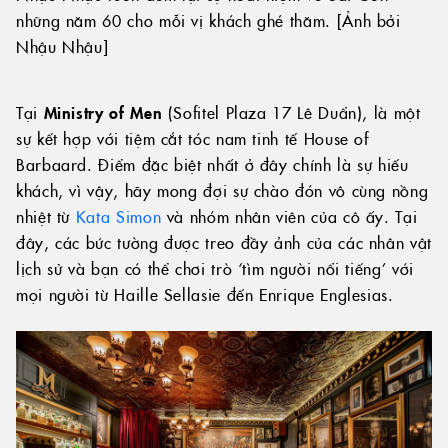
những năm 60 cho mỗi vị khách ghé thăm. [Ảnh bởi
Nhậu Nhậu]
Tại
Ministry of Men
(Sofitel Plaza 17 Lê Duẩn), là một
sự kết hợp với tiệm cắt tóc nam tinh tế House of
Barbaard. Điểm đặc biệt nhất ở đây chính là sự hiếu
khách, vì vậy, hãy mong đợi sự chào đón vô cùng nồng
nhiệt từ
Kata Simon
và nhóm nhân viên của cô ấy. Tại
đây, các bức tường được treo đầy ảnh của các nhân vật
lịch sử và bạn có thể chơi trò ‘tìm người nổi tiếng’ với
mọi người từ Haille Sellasie đến Enrique Englesias.