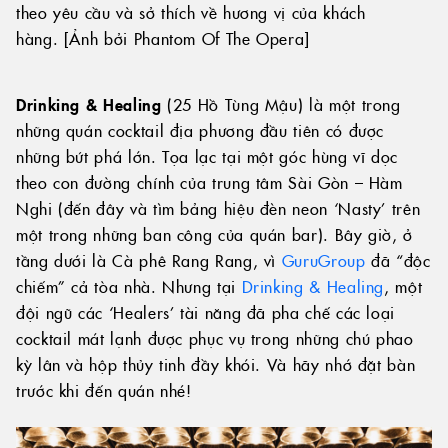
theo yêu cầu và sở thích về hương vị của khách
hàng. [Ảnh bởi Phantom Of The Opera]
Drinking & Healing
(25 Hồ Tùng Mậu) là một trong
những quán cocktail địa phương đầu tiên có được
những bứt phá lớn. Tọa lạc tại một góc hùng vĩ dọc
theo con đường chính của trung tâm Sài Gòn – Hàm
Nghi (đến đây và tìm bảng hiệu đèn neon ‘Nasty’ trên
một trong những ban công của quán bar). Bây giờ, ở
tầng dưới là Cà phê Rang Rang, vì
GuruGroup
đã “độc
chiếm” cả tòa nhà. Nhưng tại
Drinking & Healing
, một
đội ngũ các ‘Healers’ tài năng đã pha chế các loại
cocktail mát lạnh được phục vụ trong những chú phao
kỳ lân và hộp thủy tinh đầy khói. Và hãy nhớ đặt bàn
trước khi đến quán nhé!