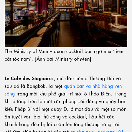
The Ministry of Men – quán cocktail bar ngỡ như ‘tiệm
cắt tóc nam’. [Ảnh bởi Ministry of Men]
Le Café des Stagiaires
, mở đầu tiên ở Thượng Hải và
sau đó là Bangkok, là một
quán bar và nhà hàng ven
sông
trong một khu phố giải trí mới ở Thảo Điền. Trong
khi ở tầng trên là một căn phòng sôi động và quầy bar
kiểu Pháp-Bỉ với một quầy DJ ở một đầu và một số món
ăn tuyệt vời, bia thủ công và cocktail, hầu hết các
khách hàng đều bị lôi cuốn lên tầng thượng rộng rãi
với tầm nhìn không bị cản trở ra
tòa nhà Landmark 81
.