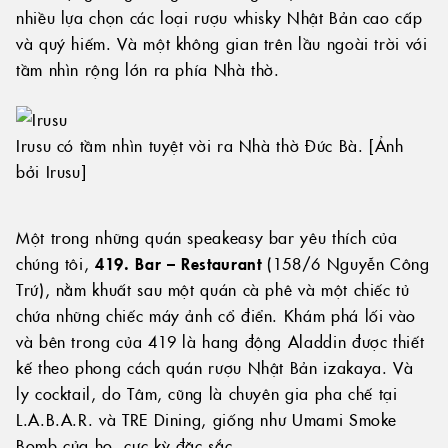
nhiều lựa chọn các loại rượu whisky Nhật Bản cao cấp
và quý hiếm. Và một không gian trên lầu ngoài trời với
tầm nhìn rộng lớn ra phía Nhà thờ.
Irusu có tầm nhìn tuyệt vời ra Nhà thờ Đức Bà. [Ảnh
bởi Irusu]
Một trong những quán speakeasy bar yêu thích của
chúng tôi,
419. Bar – Restaurant
(158/6 Nguyễn Công
Trứ), nằm khuất sau một quán cà phê và một chiếc tủ
chứa những chiếc máy ảnh cổ điển. Khám phá lối vào
và bên trong của 419 là hang động Aladdin được thiết
kế theo phong cách quán rượu Nhật Bản izakaya. Và
ly cocktail, do Tâm, cũng là chuyên gia pha chế tại
L.A.B.A.R. và TRE Dining, giống như Umami Smoke
Bomb của họ, cực kỳ đặc sắc.