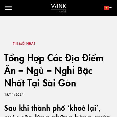
// toolbar-mobile position-fixed bottom-0 left-0 z-30 w-full
d-block d-lg-none
THÀNH VIÊN
ĐẶT NGAY
TIN MỚI NHẤT
Tổng Hợp Các Địa Điểm
Ăn – Ngủ – Nghỉ Bậc
Nhất Tại Sài Gòn
15/11/2024
Sau khi thành phố ‘khoẻ lại’,
cuộc săn lùng những hàng quán