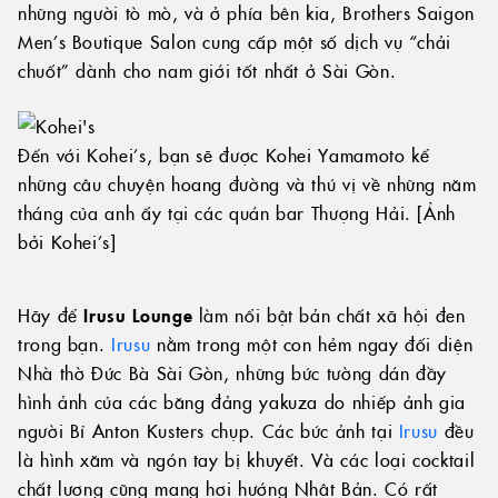
những người tò mò, và ở phía bên kia, Brothers Saigon
Men’s Boutique Salon cung cấp một số dịch vụ “chải
chuốt” dành cho nam giới tốt nhất ở Sài Gòn.
Đến với Kohei’s, bạn sẽ được Kohei Yamamoto kể
những câu chuyện hoang đường và thú vị về những năm
tháng của anh ấy tại các quán bar Thượng Hải. [Ảnh
bởi Kohei’s]
Hãy để
Irusu Lounge
làm nổi bật bản chất xã hội đen
trong bạn.
Irusu
nằm trong một con hẻm ngay đối diện
Nhà thờ Đức Bà Sài Gòn, những bức tường dán đầy
hình ảnh của các băng đảng yakuza do nhiếp ảnh gia
người Bỉ Anton Kusters chụp. Các bức ảnh tại
Irusu
đều
là hình xăm và ngón tay bị khuyết. Và các loại cocktail
chất lượng cũng mang hơi hướng Nhật Bản. Có rất