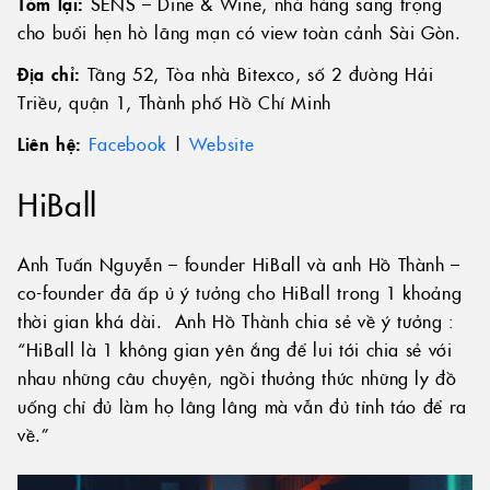
Tóm lại:
SENS – Dine & Wine, nhà hàng sang trọng
cho buổi hẹn hò lãng mạn có view toàn cảnh Sài Gòn.
Địa chỉ:
Tầng 52, Tòa nhà Bitexco, số 2 đường Hải
Triều, quận 1, Thành phố Hồ Chí Minh
Liên hệ:
Facebook
|
Website
HiBall
Anh Tuấn Nguyễn – founder HiBall và anh Hồ Thành –
co-founder đã ấp ủ ý tưởng cho HiBall trong 1 khoảng
thời gian khá dài. Anh Hồ Thành chia sẻ về ý tưởng :
“HiBall là 1 không gian yên ắng để lui tới chia sẻ với
nhau những câu chuyện, ngồi thưởng thức những ly đồ
uống chỉ đủ làm họ lâng lâng mà vẫn đủ tỉnh táo để ra
về.”