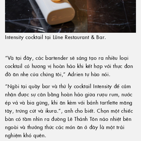
Intensity cocktail tại Lüne Restaurant & Bar.
“Và tại đây, các bartender sẽ sáng tạo ra nhiều loại
cocktail có hương vị hoàn hảo khi kết hợp với thực đơn
đồ ăn nhẹ của chúng tôi,” Adrien tự hào nói.
“Ngồi tại quầy bar và thử ly cocktail Intensity để cảm
nhận được sự cân bằng hoàn hảo giữa rượu rum, nước
ép vả và bia gừng, khi ăn kèm với bánh tartlette măng
tây, trứng cút và ikura.”, anh cho biết. Chọn một chiếc
bàn có tầm nhìn ra đường Lê Thánh Tôn náo nhiệt bên
ngoài và thưởng thức các món ăn ở đây là một trải
nghiệm khó quên.