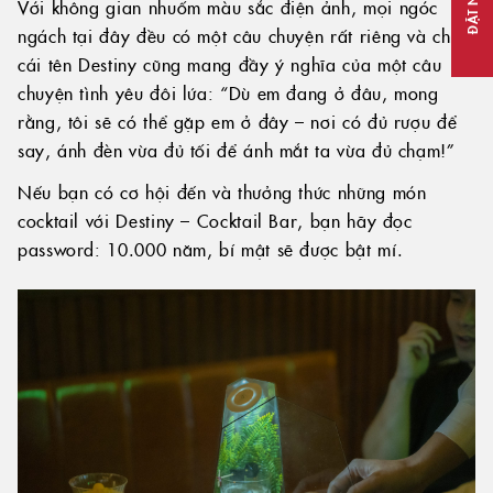
ĐẶT NGAY
Với không gian nhuốm màu sắc điện ảnh, mọi ngóc
ngách tại đây đều có một câu chuyện rất riêng và chính
cái tên Destiny cũng mang đầy ý nghĩa của một câu
chuyện tình yêu đôi lứa: “Dù em đang ở đâu, mong
rằng, tôi sẽ có thể gặp em ở đây – nơi có đủ rượu để
say, ánh đèn vừa đủ tối để ánh mắt ta vừa đủ chạm!”
Nếu bạn có cơ hội đến và thưởng thức những món
cocktail với Destiny – Cocktail Bar, bạn hãy đọc
password: 10.000 năm, bí mật sẽ được bật mí.