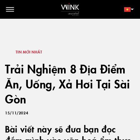
// toolbar-mobile position-fixed bottom-0 left-0 z-30 w-full
d-block d-lg-none
THÀNH VIÊN
ĐẶT NGAY
TIN MỚI NHẤT
Trải Nghiệm 8 Địa Điểm
Ăn, Uống, Xả Hơi Tại Sài
Gòn
15/11/2024
Bài viết này sẽ đưa bạn đọc
đắm mình vào văn hoá ẩm thực