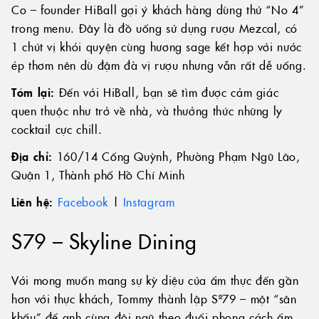
Co – founder HiBall gợi ý khách hàng dùng thử “No 4”
trong menu. Đây là đồ uống sử dụng rượu Mezcal, có
1 chút vị khói quyện cùng hương sage kết hợp với nước
ép thơm nên dù đậm đà vị rượu nhưng vẫn rất dễ uống.
Tóm lại:
Đến với HiBall, bạn sẽ tìm được cảm giác
quen thuộc như trở về nhà, và thưởng thức những ly
cocktail cực chill.
Địa chỉ:
160/14 Cống Quỳnh, Phường Phạm Ngũ Lão,
Quận 1, Thành phố Hồ Chí Minh
Liên hệ:
Facebook
|
Instagram
S79 – Skyline Dining
Với mong muốn mang sự kỳ diệu của ẩm thực đến gần
hơn với thực khách, Tommy thành lập Sº79 – một “sân
khấu” để anh cùng đội ngũ theo đuổi phong cách ẩm