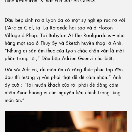
Lüne Restaurant & Bar của Adrien Guenzi
Đầu bếp sinh ra ở Lyon đã có một sự nghiệp rực rỡ với
L’Arc En Ciel, tại La Rotonde hai sao và ở Flocon
Village ở Pháp. Tại Babylon At The Roofgardens – nhà
hàng một sao ở Thuỵ Sỹ và Sketch huyền thoại ở Anh.
“Nhưng di sản ẩm thực của Lyon chắc chắn vẫn là một
phần trong tôi,” Đầu bếp Adrien Guenzi cho biết.
Đối với Adrien, dù món ăn có công thức phức tạp đến
đâu thì hương vị vẫn phải thật dễ để cảm nhận.” Anh
ấy cười: “Tôi muốn khách của tôi phải dễ dàng cảm
nhận được hương vị của nguyên liệu chính trong từng
món ăn.”