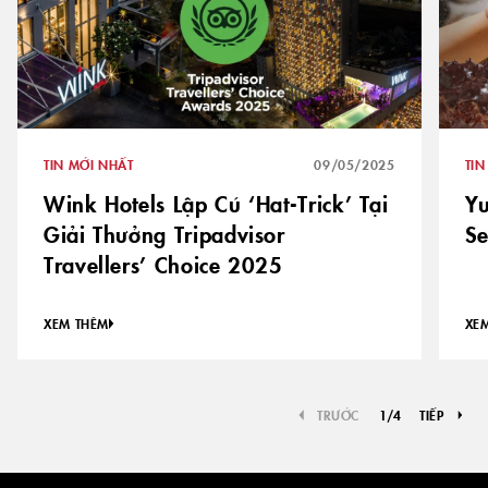
TIN MỚI NHẤT
09/05/2025
TIN
Wink Hotels Lập Cú ‘Hat-Trick’ Tại
Yu
Giải Thưởng Tripadvisor
Se
Travellers’ Choice 2025
XEM THÊM
XE
TRƯỚC
1
/
4
TIẾP