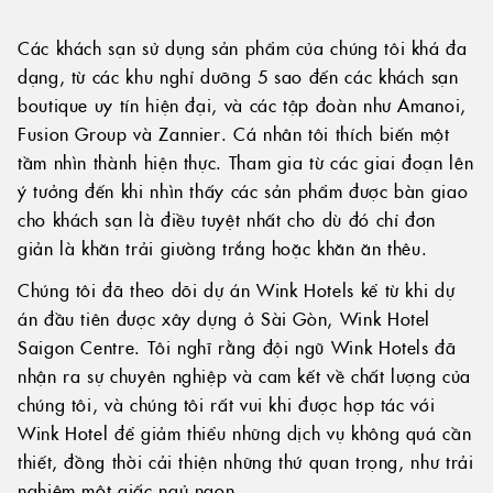
Các khách sạn sử dụng sản phẩm của chúng tôi khá đa
dạng, từ các khu nghỉ dưỡng 5 sao đến các khách sạn
boutique uy tín hiện đại, và các tập đoàn như Amanoi,
Fusion Group và Zannier. Cá nhân tôi thích biến một
tầm nhìn thành hiện thực. Tham gia từ các giai đoạn lên
ý tưởng đến khi nhìn thấy các sản phẩm được bàn giao
cho khách sạn là điều tuyệt nhất cho dù đó chỉ đơn
giản là khăn trải giường trắng hoặc khăn ăn thêu.
Chúng tôi đã theo dõi dự án Wink Hotels kể từ khi dự
án đầu tiên được xây dựng ở Sài Gòn, Wink Hotel
Saigon Centre. Tôi nghĩ rằng đội ngũ Wink Hotels đã
nhận ra sự chuyên nghiệp và cam kết về chất lượng của
chúng tôi, và chúng tôi rất vui khi được hợp tác với
Wink Hotel để giảm thiểu những dịch vụ không quá cần
thiết, đồng thời cải thiện những thứ quan trọng, như trải
nghiệm một giấc ngủ ngon.