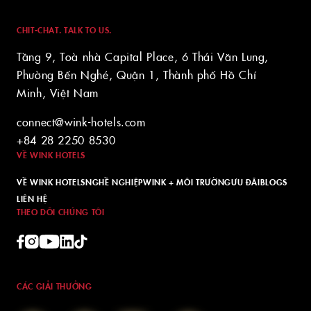
CHIT-CHAT. TALK TO US.
Tầng 9, Toà nhà Capital Place, 6 Thái Văn Lung,
Phường Bến Nghé, Quận 1, Thành phố Hồ Chí
Minh, Việt Nam
connect@wink-hotels.com
+84 28 2250 8530
VỀ WINK HOTELS
VỀ WINK HOTELS
NGHỀ NGHIỆP
WINK + MÔI TRƯỜNG
ƯU ĐÃI
BLOGS
LIÊN HỆ
THEO DÕI CHÚNG TÔI
CÁC GIẢI THƯỞNG