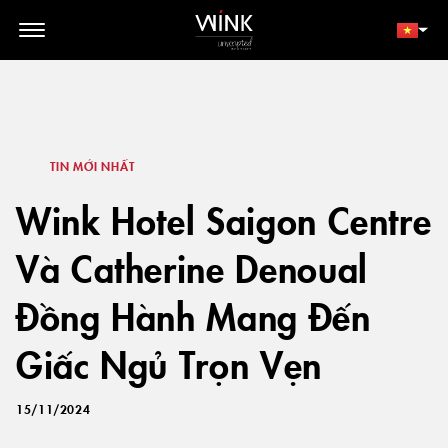
// toolbar-mobile position-fixed bottom-0 left-0 z-30 w-full
d-block d-lg-none
THÀNH VIÊN
ĐẶT NGAY
TIN MỚI NHẤT
Wink Hotel Saigon Centre
Và Catherine Denoual
Đồng Hành Mang Đến
Giấc Ngủ Trọn Vẹn
15/11/2024