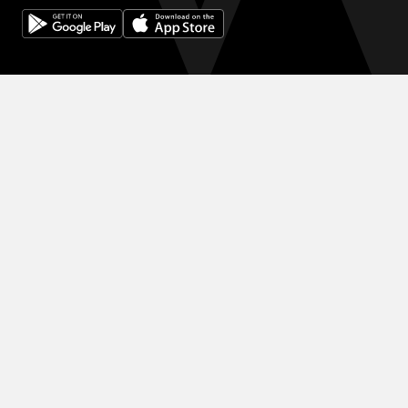
© 2024 WINK HOTELS
Khách sạn Wink có thể cập nhật chính sách này theo thời gian.
Chúng tôi sẽ luôn đăng phiên bản hiện hành của chính sách này
trên các trang web của mình và sẽ ghi rõ ở đầu chính sách ngày có
hiệu lực của phiên bản mới nhất. Vui lòng xem lại chính sách này
theo thời gian để cập nhật các thông lệ về quyền riêng tư của chúng
tôi và giữ thông tin cá nhân của bạn an toàn và bảo mật tại một
trong những khách sạn tốt nhất tại Sài Gòn.
ĐIỀU KIỆN & ĐIỀU KHOẢN
CHÍNH SÁCH BẢO MẬT