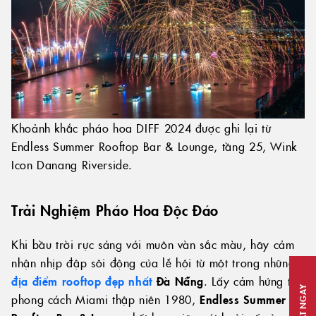
Khoảnh khắc pháo hoa DIFF 2024 được ghi lại từ
Endless Summer Rooftop Bar & Lounge, tầng 25, Wink
Icon Danang Riverside.
Trải Nghiệm Pháo Hoa Độc Đáo
Khi bầu trời rực sáng với muôn vàn sắc màu, hãy cảm
nhận nhịp đập sôi động của lễ hội từ một trong những
địa điểm rooftop đẹp nhất
Đà Nẵng
. Lấy cảm hứng từ
ĐẶT NGAY
phong cách Miami thập niên 1980,
Endless Summer