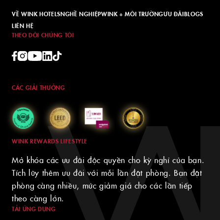
VỀ WINK HOTELS
NGHỀ NGHIỆP
WINK + MÔI TRƯỜNG
ƯU ĐÃI
BLOGS
LIÊN HỆ
THEO DÕI CHÚNG TÔI
CÁC GIẢI THƯỞNG
WINK REWARDS LIFESTYLE
Mở khóa các ưu đãi độc quyền cho kỳ nghỉ của bạn.
Tích lũy thêm ưu đãi với mỗi lần đặt phòng. Bạn đặt
phòng càng nhiều, mức giảm giá cho các lần tiếp
theo càng lớn.
TẢI ỨNG DỤNG