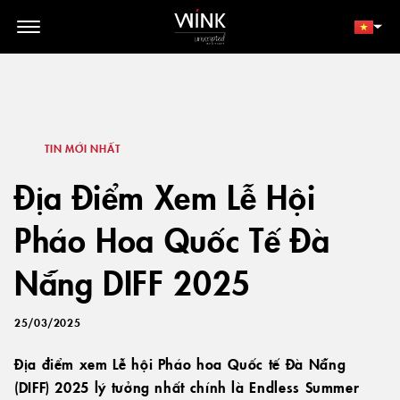
// toolbar-mobile position-fixed bottom-0 left-0 z-30 w-full
d-block d-lg-none
THÀNH VIÊN
ĐẶT NGAY
TIN MỚI NHẤT
Địa Điểm Xem Lễ Hội
Pháo Hoa Quốc Tế Đà
Nẵng DIFF 2025
25/03/2025
Địa điểm xem Lễ hội Pháo hoa Quốc tế Đà Nẵng
(DIFF) 2025 lý tưởng nhất chính là Endless Summer