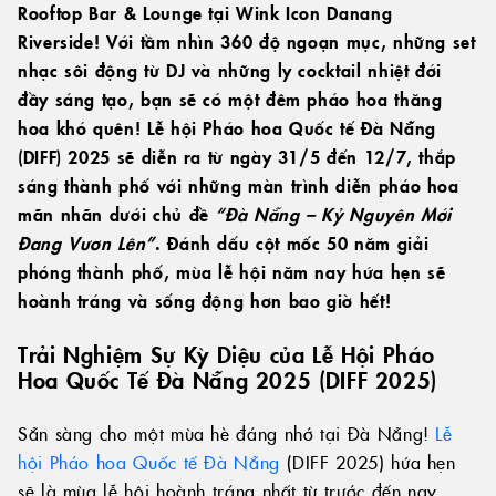
Rooftop Bar & Lounge tại Wink Icon Danang
Riverside! Với tầm nhìn 360 độ ngoạn mục, những set
nhạc sôi động từ DJ và những ly cocktail nhiệt đới
đầy sáng tạo, bạn sẽ có một đêm pháo hoa thăng
hoa khó quên! Lễ hội Pháo hoa Quốc tế Đà Nẵng
(DIFF) 2025 sẽ diễn ra từ ngày 31/5 đến 12/7, thắp
sáng thành phố với những màn trình diễn pháo hoa
mãn nhãn dưới chủ đề
“Đà Nẵng – Kỷ Nguyên Mới
Đang Vươn Lên”
. Đánh dấu cột mốc 50 năm giải
phóng thành phố, mùa lễ hội năm nay hứa hẹn sẽ
hoành tráng và sống động hơn bao giờ hết!
Trải Nghiệm Sự Kỳ Diệu của Lễ Hội Pháo
Hoa Quốc Tế Đà Nẵng 202
5 (DIFF 2025)
Sẵn sàng cho một mùa hè đáng nhớ tại Đà Nẵng!
Lễ
hội Pháo hoa Quốc tế Đà Nẵng
(DIFF 2025) hứa hẹn
sẽ là mùa lễ hội hoành tráng nhất từ trước đến nay,