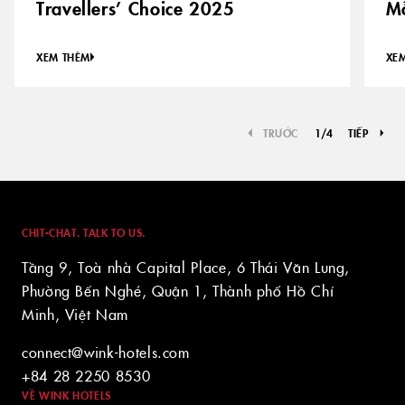
Travellers’ Choice 2025
Mỗ
XEM THÊM
XE
TRƯỚC
1
/
4
TIẾP
CHIT-CHAT. TALK TO US.
Tầng 9, Toà nhà Capital Place, 6 Thái Văn Lung,
Phường Bến Nghé, Quận 1, Thành phố Hồ Chí
Minh, Việt Nam
connect@wink-hotels.com
+84 28 2250 8530
VỀ WINK HOTELS