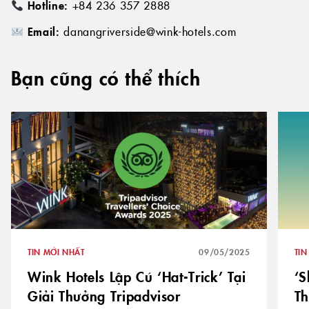
Hotline:
+84 236 357 2888
Email:
danangriverside@wink-hotels.com
Bạn cũng có thể thích
TIN MỚI NHẤT
09/05/2025
TIN
Wink Hotels Lập Cú ‘Hat-Trick’ Tại
‘S
Giải Thưởng Tripadvisor
Th