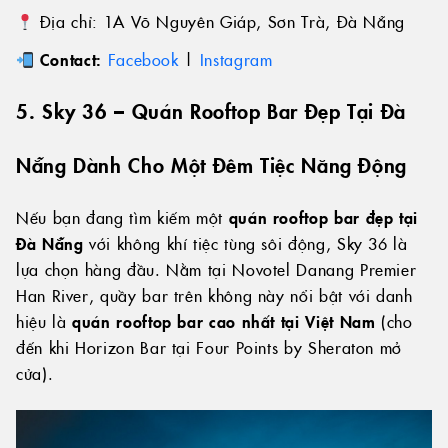
Địa chỉ: 1A Võ Nguyên Giáp, Sơn Trà, Đà Nẵng
Contact:
Facebook
|
Instagram
5. Sky 36 – Quán Rooftop Bar Đẹp Tại Đà
Nẵng Dành Cho Một Đêm Tiệc Năng Động
Nếu bạn đang tìm kiếm một
quán rooftop bar đẹp tại
Đà Nẵng
với không khí tiệc tùng sôi động, Sky 36 là
lựa chọn hàng đầu. Nằm tại Novotel Danang Premier
Han River, quầy bar trên không này nổi bật với danh
hiệu là
quán rooftop bar cao nhất tại Việt Nam
(cho
đến khi Horizon Bar tại Four Points by Sheraton mở
cửa).