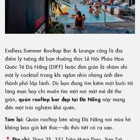
Endless Summer Rooftop Bar & Lounge cũng là địa
điểm lý tưởng để bạn thưởng thức Lễ Hội Pháo Hoa
Quốc Tế Đà Nẵng (DIFF) hoặc đơn giản là nhâm nhi
một ly cocktail trong khi ngắm nhìn những ánh đèn
thành phố lấp lánh. Dù bạn đang tìm kiếm một buổi tối
lãng mạn hay chỉ muốn tìm một nơi mát mẻ để thư
giãn,
quán rooftop bar đẹp tại Đà Nẵng
này mang
đến một trải nghiệm khó quên.
Tóm lại:
Quán rooftop bên sông Đà Nẵng nơi mùa hè
không bao giờ kết thúc—dù thời tiết có ra sao.
Địa chỉ:
Tầng 25, 351 Trần Hưng Đạo, Sơn Trà