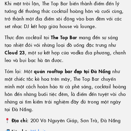
Khi mặt trời lặn, The Top Bar biến thành điểm đến lý
tưởng để thưởng thức cocktail hoàng hôn và cuối cùng,
trở thành một địa điểm sôi động vào ban đêm với các
© 2024 WINK HOTELS
set nhạc DJ kết hợp giữa house và lounge.
Khách sạn Wink có thể cập nhật chính sách này theo thời gian.
Chúng tôi sẽ luôn đăng phiên bản hiện hành của chính sách này
Thực đơn cocktail tại
The Top Bar
mang đến sự sáng
trên các trang web của mình và sẽ ghi rõ ở đầu chính sách ngày có
tạo nhiệt đới với những loại đồ uống đặc trưng như
hiệu lực của phiên bản mới nhất. Vui lòng xem lại chính sách này
theo thời gian để cập nhật các thông lệ về quyền riêng tư của chúng
Cloud 23
, một sự kết hợp của vodka địa phương, chanh
tôi và giữ thông tin cá nhân của bạn an toàn và bảo mật tại một
leo và bụi bạc hà ăn được.
trong những khách sạn tốt nhất tại Sài Gòn.
Tóm lại: Một
quán rooftop bar đẹp tại Đà Nẵng
như
một chiếc tắc kè hoa trên mây, The Top Bar chuyển
mình một cách hoàn hảo từ cà phê sáng, cocktail hoàng
hôn đến những buổi tiệc đêm, là điểm đến tuyệt vời cho
ĐIỀU KIỆN & ĐIỀU KHOẢN
CHÍNH SÁCH BẢO MẬT
những ai tìm kiếm trải nghiệm đầy đủ trong một ngày
DIGITAL EXPERIENCE BY ALPHA CREATIVE
tại Đà Nẵng.
Địa chỉ:
200 Võ Nguyên Giáp, Sơn Trà, Đà Nẵng