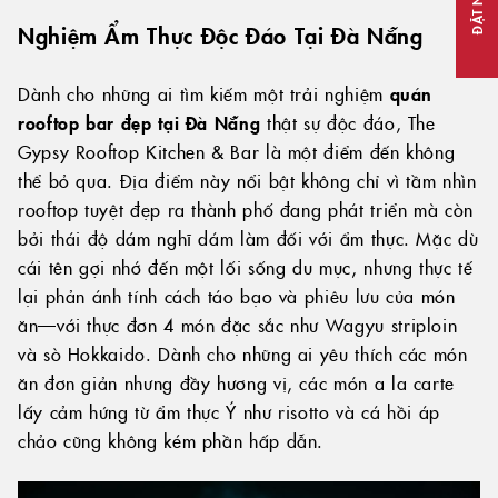
ĐẶT NGAY
Nghiệm Ẩm Thực Độc Đáo Tại Đà Nẵng
Dành cho những ai tìm kiếm một trải nghiệm
quán
rooftop bar đẹp tại Đà Nẵng
thật sự độc đáo, The
Gypsy Rooftop Kitchen & Bar là một điểm đến không
thể bỏ qua. Địa điểm này nổi bật không chỉ vì tầm nhìn
rooftop tuyệt đẹp ra thành phố đang phát triển mà còn
bởi thái độ dám nghĩ dám làm đối với ẩm thực. Mặc dù
cái tên gợi nhớ đến một lối sống du mục, nhưng thực tế
lại phản ánh tính cách táo bạo và phiêu lưu của món
ăn—với thực đơn 4 món đặc sắc như Wagyu striploin
và sò Hokkaido. Dành cho những ai yêu thích các món
ăn đơn giản nhưng đầy hương vị, các món a la carte
lấy cảm hứng từ ẩm thực Ý như risotto và cá hồi áp
chảo cũng không kém phần hấp dẫn.