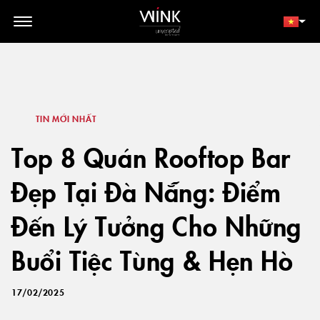
// toolbar-mobile position-fixed bottom-0 left-0 z-30 w-full
d-block d-lg-none
THÀNH VIÊN
ĐẶT NGAY
TIN MỚI NHẤT
Top 8 Quán Rooftop Bar
Đẹp Tại Đà Nẵng: Điểm
Đến Lý Tưởng Cho Những
Buổi Tiệc Tùng & Hẹn Hò
17/02/2025