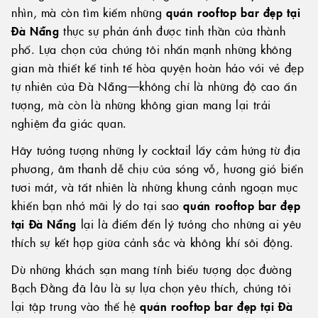
nhìn, mà còn tìm kiếm những
quán rooftop bar đẹp tại
Đà Nẵng
thực sự phản ánh được tinh thần của thành
phố. Lựa chọn của chúng tôi nhấn mạnh những không
gian mà thiết kế tinh tế hòa quyện hoàn hảo với vẻ đẹp
tự nhiên của Đà Nẵng—không chỉ là những độ cao ấn
tượng, mà còn là những không gian mang lại trải
nghiệm đa giác quan.
Hãy tưởng tượng những ly cocktail lấy cảm hứng từ địa
phương, âm thanh dễ chịu của sóng vỗ, hương gió biển
tươi mát, và tất nhiên là những khung cảnh ngoạn mục
khiến bạn nhớ mãi lý do tại sao
quán rooftop bar đẹp
tại Đà Nẵng
lại là điểm đến lý tưởng cho những ai yêu
thích sự kết hợp giữa cảnh sắc và không khí sôi động.
Dù những khách sạn mang tính biểu tượng dọc đường
Bạch Đằng đã lâu là sự lựa chọn yêu thích, chúng tôi
lại tập trung vào thế hệ
quán rooftop bar đẹp tại Đà