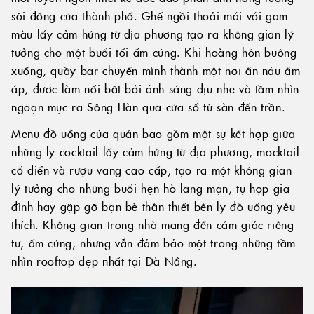
sôi động của thành phố. Ghế ngồi thoải mái với gam
màu lấy cảm hứng từ địa phương tạo ra không gian lý
tưởng cho một buổi tối ấm cúng. Khi hoàng hôn buông
xuống, quầy bar chuyển mình thành một nơi ẩn náu ấm
áp, được làm nổi bật bởi ánh sáng dịu nhẹ và tầm nhìn
ngoạn mục ra Sông Hàn qua cửa sổ từ sàn đến trần.
Menu đồ uống của quán bao gồm một sự kết hợp giữa
những ly cocktail lấy cảm hứng từ địa phương, mocktail
cổ điển và rượu vang cao cấp, tạo ra một không gian
lý tưởng cho những buổi hẹn hò lãng mạn, tụ họp gia
đình hay gặp gỡ bạn bè thân thiết bên ly đồ uống yêu
thích. Không gian trong nhà mang đến cảm giác riêng
tư, ấm cúng, nhưng vẫn đảm bảo một trong những tầm
nhìn rooftop đẹp nhất tại Đà Nẵng.