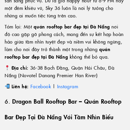
sẵn sàng phục vụ. Dù là giờ happy hour từ 6-9 PM hay
một đêm khiêu vũ, Sky 36 luôn là nơi lý tưởng cho
những ai muốn tiệc tùng trên cao.
Tóm lại: Một
quán rooftop bar đẹp tại Đà Nẵng
nơi
độ cao gặp gỡ phong cách, mang đến sự kết hợp hoàn
hảo giữa tầm nhìn tuyệt đẹp và niềm vui không ngừng,
làm cho nơi đây trở thành một trong những
quán
rooftop bar đẹp tại Đà Nẵng
không thể bỏ qua.
Địa chỉ:
36-38 Bạch Đằng, Quận Hải Châu, Đà
Nẵng (Novotel Danang Premier Han River)
Liên hệ:
Facebook
|
Instagram
6.
Dragon Ball Rooftop Bar – Quán Rooftop
Bar Đẹp Tại Đà Nẵng Với Tầm Nhìn Biểu