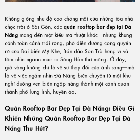
Không giống như độ cao chóng mặt của những tòa nhà
chọc trời ở Sài Gòn, các
quán rooftop bar đẹp tại Đà
Nẵng
mang đến một kiểu ma thuật khác—những khung
cảnh toàn cảnh trải rộng, phô diễn đường cong quyến
rũ của Bãi biển Mỹ Khê, Bán đảo Sơn Trà hùng vĩ và
tầm nhìn ngoạn mục ra Sông Hàn thơ mộng. Ở đây,
giờ vàng không chỉ là về sự thay đổi của ánh sáng—mà
là về việc ngắm nhìn Đà Nẵng biến chuyển từ một khu
nghỉ dưỡng ven biển ngập nắng thành một cảnh quan
thành phố lung linh, huyền ảo.
Quán Rooftop Bar Đẹp Tại Đà Nẵng: Điều Gì
Khiến Những Quán Rooftop Bar Đẹp Tại Đà
Nẵng Thu Hút?