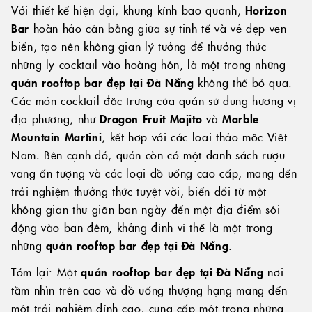
Với thiết kế hiện đại, khung kính bao quanh,
Horizon
Bar
hoàn hảo cân bằng giữa sự tinh tế và vẻ đẹp ven
biển, tạo nên không gian lý tưởng để thưởng thức
những ly cocktail vào hoàng hôn, là một trong những
quán rooftop bar đẹp tại Đà Nẵng
không thể bỏ qua.
Các món cocktail đặc trưng của quán sử dụng hương vị
địa phương, như
Dragon Fruit Mojito
và
Marble
Mountain Martini
, kết hợp với các loại thảo mộc Việt
Nam. Bên cạnh đó, quán còn có một danh sách rượu
vang ấn tượng và các loại đồ uống cao cấp, mang đến
trải nghiệm thưởng thức tuyệt vời, biến đổi từ một
không gian thư giãn ban ngày đến một địa điểm sôi
động vào ban đêm, khẳng định vị thế là một trong
những
quán rooftop bar đẹp tại Đà Nẵng
.
Tóm lại: Một
quán rooftop bar đẹp tại Đà Nẵng
nơi
tầm nhìn trên cao và đồ uống thượng hạng mang đến
một trải nghiệm đỉnh cao, cung cấp một trong những