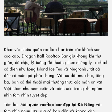
Khác với nhiều quán rooftop bar trên các khách sạn
cao cấp, Dragon Ball Rooftop Bar giữ không khí thư
giãn, dễ chịu, lý tưởng để thưởng thức những ly cocktail
cổ điển như Long Island Ice Tea và Negronis, tất cả
đều có mức giá phải chăng. Với ưu đãi mua hai, tặng
ba, bạn có thể thoải mái thưởng thức các món ăn vặt
Việt Nam như nem cuốn và bánh xèo trong khi ngắm
nhìn tầm nhìn tuyệt đẹp.
Tóm lại: Một
quán rooftop bar đẹp tại Đà Nẵng
với
tầm nhìn phun lửa, giá cả hấp dẫn và không cần