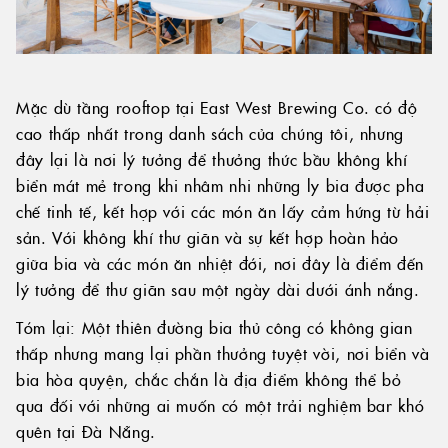
Mặc dù tầng rooftop tại East West Brewing Co. có độ
cao thấp nhất trong danh sách của chúng tôi, nhưng
đây lại là nơi lý tưởng để thưởng thức bầu không khí
biển mát mẻ trong khi nhâm nhi những ly bia được pha
chế tinh tế, kết hợp với các món ăn lấy cảm hứng từ hải
sản. Với không khí thư giãn và sự kết hợp hoàn hảo
giữa bia và các món ăn nhiệt đới, nơi đây là điểm đến
lý tưởng để thư giãn sau một ngày dài dưới ánh nắng.
Tóm lại: Một thiên đường bia thủ công có không gian
thấp nhưng mang lại phần thưởng tuyệt vời, nơi biển và
bia hòa quyện, chắc chắn là địa điểm không thể bỏ
qua đối với những ai muốn có một trải nghiệm bar khó
quên tại Đà Nẵng.