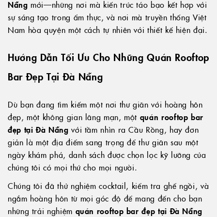
Nẵng
mới—những nơi mà kiến trúc táo bạo kết hợp với
sự sáng tạo trong ẩm thực, và nơi mà truyền thống Việt
Nam hòa quyện một cách tự nhiên với thiết kế hiện đại.
Hướng Dẫn Tối Ưu Cho Những Quán Rooftop
Bar Đẹp Tại Đà Nẵng
Dù bạn đang tìm kiếm một nơi thư giãn với hoàng hôn
đẹp, một không gian lãng mạn, một
quán rooftop bar
đẹp tại Đà Nẵng
với tầm nhìn ra Cầu Rồng, hay đơn
giản là một địa điểm sang trọng để thư giãn sau một
ngày khám phá, danh sách được chọn lọc kỹ lưỡng của
chúng tôi có mọi thứ cho mọi người.
Chúng tôi đã thử nghiệm cocktail, kiểm tra ghế ngồi, và
ngắm hoàng hôn từ mọi góc độ để mang đến cho bạn
những trải nghiệm
quán rooftop bar đẹp tại Đà Nẵng