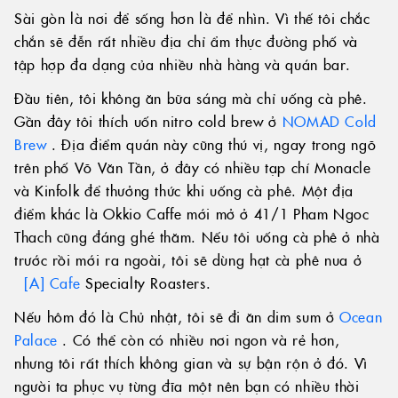
Sài gòn là nơi để sống hơn là để nhìn. Vì thế tôi chắc
chắn sẽ đễn rất nhiều địa chỉ ẩm thực đường phố và
© 2024 WINK HOTELS
tập hợp đa dạng của nhiều nhà hàng và quán bar.
Khách sạn Wink có thể cập nhật chính sách này theo thời gian.
Đầu tiên, tôi không ăn bữa sáng mà chỉ uống cà phê.
Chúng tôi sẽ luôn đăng phiên bản hiện hành của chính sách này
Gần đây tôi thích uốn nitro cold brew ở
NOMAD Cold
trên các trang web của mình và sẽ ghi rõ ở đầu chính sách ngày có
hiệu lực của phiên bản mới nhất. Vui lòng xem lại chính sách này
Brew
. Địa điểm quán này cũng thú vị, ngay trong ngõ
theo thời gian để cập nhật các thông lệ về quyền riêng tư của chúng
trên phố Võ Văn Tần, ở đây có nhiều tạp chí Monacle
tôi và giữ thông tin cá nhân của bạn an toàn và bảo mật tại một
và Kinfolk để thưởng thức khi uống cà phê. Một địa
trong những khách sạn tốt nhất tại Sài Gòn.
điểm khác là Okkio Caffe mới mở ở 41/1 Pham Ngoc
Thach cũng đáng ghé thăm. Nếu tôi uống cà phê ở nhà
trước rồi mới ra ngoài, tôi sẽ dùng hạt cà phê nua ở
[A] Cafe
Specialty Roasters.
ĐIỀU KIỆN & ĐIỀU KHOẢN
CHÍNH SÁCH BẢO MẬT
Nếu hôm đó là Chủ nhật, tôi sẽ đi ăn dim sum ở
Ocean
DIGITAL EXPERIENCE BY ALPHA CREATIVE
Palace
. Có thể còn có nhiều nơi ngon và rẻ hơn,
nhưng tôi rất thích không gian và sự bận rộn ở đó. Vì
người ta phục vụ từng đĩa một nên bạn có nhiều thời