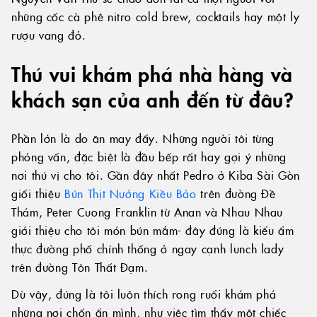
những cốc cà phê nitro cold brew, cocktails hay một ly
rượu vang đỏ.
Thú vui khám phá nhà hàng và
khách sạn của anh đến từ đâu?
Phần lớn là do ăn may đấy. Những người tôi từng
phỏng vấn, đặc biệt là đầu bếp rất hay gợi ý những
nơi thú vị cho tôi. Gần đây nhất Pedro ở Kiba Sài Gòn
giối thiệu
Bún Thịt Nướng Kiều Bảo
trên đường Đề
Thám, Peter Cuong Franklin từ Anan và Nhau Nhau
giới thiệu cho tôi món bún mắm- đây đúng là kiểu ẩm
thực đường phố chính thống ở ngay cạnh lunch lady
trên đường Tôn Thất Đạm.
Dù vậy, đúng là tôi luôn thích rong ruổi khám phá
những nơi chốn ẩn mình, như việc tìm thấy một chiếc