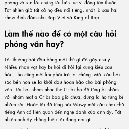
phòng và xin lỗi chúng tôi liên tục vì đống tàn thuốc.
Tất nhiên giờ tất cả họ đều nổi tiếng, nhất là sau hai
show đình đám như Rap Viet và King of Rap.
Làm thế nào để có một câu hỏi
phỏng vấn hay?
Tôi thường bắt đầu bằng một thứ gì đó gây chú ý.
Nhiều nhân vật hay bị hỏi đi hỏi lại cùng kiểu câu
hỏi… họ cũng mệt khi phải trả lời chúng. Một câu hỏi
sắc bén hơn sẽ là khởi đầu hoàn hảo cho bài phỏng
vấn. Tôi hỏi nhóm nhạc the Cribs họ đã từng bị nhầm
với nhóm mafia Cribs bao giờ chưa, đúng là họ từng bị
nhầm rồi. Hoặc tôi đã từng hỏi Wowy một câu chơi chữ
tiếng Anh có liên quan đến nghệ danh của anh ấy. Tất
nhiên anh ấy chẳng hiểu tôi đang nói gì.