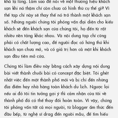
khá lạ lùng. Làm sao để nói về một thương hiệu khách
sạn khi nó thậm chí còn chưa có hình thù cụ thể gì? Vì
thế tạp chí này sẽ thay thế nó trở thành một khách sạn
số. Những người chúng tôi phỏng vấn đại diện cho kiểu
khách sẽ đến khách sạn của chúng tôi, họ đến từ rất
nhiều nền tảng khác nhau. Và nội dung tạp chí cũng
phải có chất lượng cao, để người đọc có hứng thú khi
khách sạn chưa mở, và có giá trị hơn cả một khi khách
sạn đầu tiên mở cửa.
Chúng tôi làm điều này bằng cách xây dựng nội dung
bài viết thành chuỗi bài có concept đặc biệt. Tôi ghét
nhất việc đến một thành phố mới và bị chỉ đến những
địa điểm hay nhà hàng toàn khách du lịch. Ngược lại
nếu ai đó tôi tin tưởng gợi ý thì cảm nhận của tôi về
thành phố đó có thể thay đổi hoàn toàn. Vì vậy, chúng
tôi phỏng vấn tất cả mọi người, từ blogger ẩm thức đến
đầu bếp, từ nghệ sĩ drag đến người mẫu, để tìm hiểu