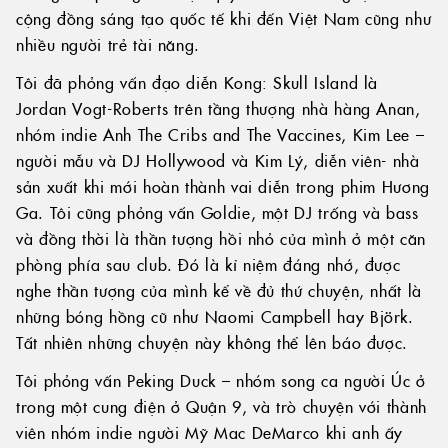
cộng đồng sáng tạo quốc tế khi đến Việt Nam cũng như
nhiều người trẻ tài năng.
Tôi đã phỏng vấn đạo diễn Kong: Skull Island là
Jordan Vogt-Roberts trên tầng thượng nhà hàng Anan,
nhóm indie Anh The Cribs and The Vaccines, Kim Lee –
người mẫu và DJ Hollywood và Kim Lý, diễn viên- nhà
sản xuất khi mới hoàn thành vai diễn trong phim Hương
Ga. Tôi cũng phỏng vấn Goldie, một DJ trống và bass
và đồng thời là thần tượng hồi nhỏ của mình ở một căn
phòng phía sau club. Đó là kỉ niệm đáng nhớ, được
nghe thần tượng của mình kể về đủ thứ chuyện, nhất là
những bóng hồng cũ như Naomi Campbell hay Björk.
Tất nhiên những chuyện này không thể lên báo được.
Tôi phỏng vấn Peking Duck – nhóm song ca người Úc ở
trong một cung điện ở Quận 9, và trò chuyện với thành
viên nhóm indie người Mỹ Mac DeMarco khi anh ấy