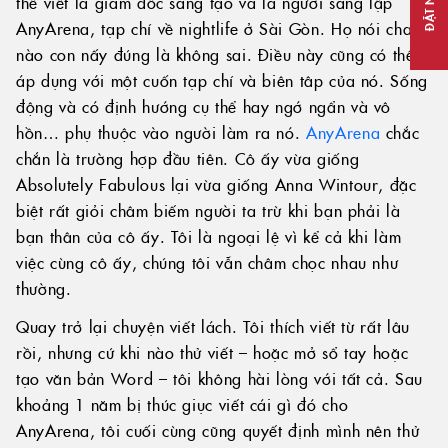
ĐẶT NGAY
thể viết là giám đốc sáng tạo và là người sáng lập
AnyArena, tạp chí về nightlife ở Sài Gòn. Họ nói cha
nào con nấy đúng là không sai. Điều này cũng có thể
áp dụng với một cuốn tạp chí và biên tâp của nó. Sống
động và có định hướng cụ thể hay ngớ ngẩn và vô
hồn… phụ thuộc vào người làm ra nó.
AnyArena
chắc
chắn là trường hợp đầu tiên. Cô ấy vừa giống
Absolutely Fabulous lại vừa giống Anna Wintour, đặc
biệt rất giỏi châm biếm người ta trừ khi bạn phải là
bạn thân của cô ấy. Tôi là ngoại lệ vì kể cả khi làm
việc cùng cô ấy, chúng tôi vẫn châm chọc nhau như
thường.
Quay trở lại chuyện viết lách. Tôi thích viết từ rất lâu
rồi, nhưng cứ khi nào thử viết – hoặc mở sổ tay hoặc
tạo văn bản Word – tôi không hài lòng với tất cả. Sau
khoảng 1 năm bị thúc giục viết cái gì đó cho
AnyArena, tôi cuối cùng cũng quyết định mình nên thử