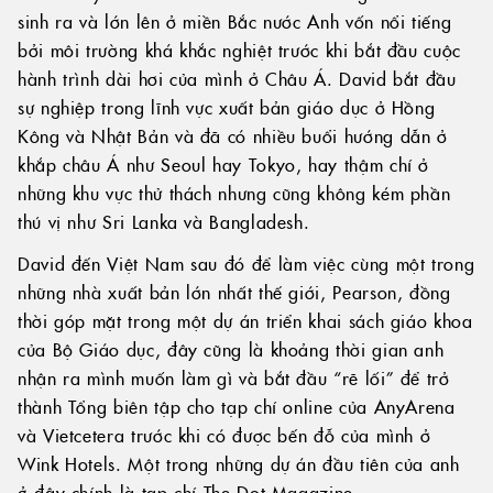
sinh ra và lớn lên ở miền Bắc nước Anh vốn nổi tiếng
bởi môi trường khá khắc nghiệt trước khi bắt đầu cuộc
hành trình dài hơi của mình ở Châu Á. David bắt đầu
sự nghiệp trong lĩnh vực xuất bản giáo dục ở Hồng
Kông và Nhật Bản và đã có nhiều buổi hướng dẫn ở
khắp châu Á như Seoul hay Tokyo, hay thậm chí ở
những khu vực thử thách nhưng cũng không kém phần
thú vị như Sri Lanka và Bangladesh.
David đến Việt Nam sau đó để làm việc cùng một trong
những nhà xuất bản lớn nhất thế giới, Pearson, đồng
thời góp mặt trong một dự án triển khai sách giáo khoa
của Bộ Giáo dục, đây cũng là khoảng thời gian anh
nhận ra mình muốn làm gì và bắt đầu “rẽ lối” để trở
thành Tổng biên tập cho tạp chí online của AnyArena
và Vietcetera trước khi có được bến đỗ của mình ở
Wink Hotels. Một trong những dự án đầu tiên của anh
ở đây chính là tạp chí The Dot Magazine.