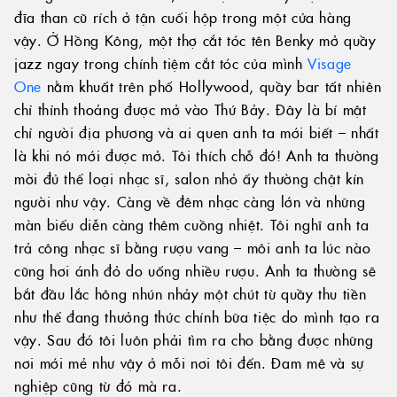
đĩa than cũ rích ở tận cuối hộp trong một cửa hàng
vậy. Ở Hồng Kông, một thợ cắt tóc tên Benky mở quầy
jazz ngay trong chính tiệm cắt tóc của mình
Visage
One
nằm khuất trên phố Hollywood, quầy bar tất nhiên
chỉ thỉnh thoảng được mở vào Thứ Bảy. Đây là bí mật
chỉ người địa phương và ai quen anh ta mới biết – nhất
là khi nó mới được mở. Tôi thích chỗ đó! Anh ta thường
mời đủ thể loại nhạc sĩ, salon nhỏ ấy thường chật kín
người như vậy. Càng về đêm nhạc càng lớn và những
màn biểu diễn càng thêm cuồng nhiệt. Tôi nghĩ anh ta
trả công nhạc sĩ bằng rượu vang – môi anh ta lúc nào
cũng hơi ánh đỏ do uống nhiều rượu. Anh ta thường sẽ
bắt đầu lắc hông nhún nhảy một chút từ quầy thu tiền
như thể đang thưởng thức chính bữa tiệc do mình tạo ra
vậy. Sau đó tôi luôn phải tìm ra cho bằng được những
nơi mới mẻ như vậy ở mỗi nơi tôi đến. Đam mê và sự
nghiệp cũng từ đó mà ra.