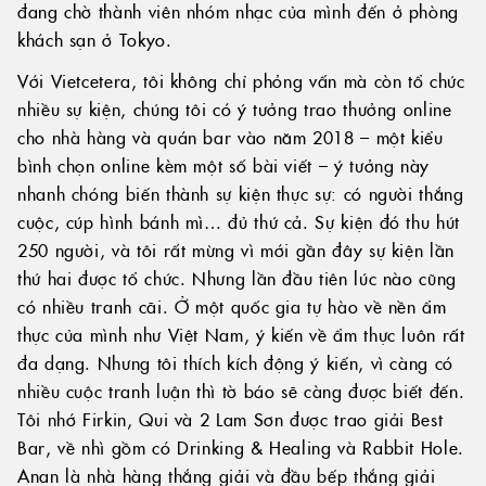
đang chờ thành viên nhóm nhạc của mình đến ở phòng
khách sạn ở Tokyo.
Với Vietcetera, tôi không chỉ phỏng vấn mà còn tổ chức
nhiều sự kiện, chúng tôi có ý tưởng trao thưởng online
cho nhà hàng và quán bar vào năm 2018 – một kiểu
bình chọn online kèm một số bài viết – ý tưởng này
nhanh chóng biến thành sự kiện thực sự: có người thắng
cuộc, cúp hình bánh mì… đủ thứ cả. Sự kiện đó thu hút
250 người, và tôi rất mừng vì mới gần đây sự kiện lần
thứ hai được tổ chức. Nhưng lần đầu tiên lúc nào cũng
có nhiều tranh cãi. Ở một quốc gia tự hào về nền ẩm
thực của mình như Việt Nam, ý kiến về ẩm thực luôn rất
đa dạng. Nhưng tôi thích kích động ý kiến, vì càng có
nhiều cuộc tranh luận thì tờ báo sẽ càng được biết đến.
Tôi nhớ Firkin, Qui và 2 Lam Sơn được trao giải Best
Bar, về nhì gồm có Drinking & Healing và Rabbit Hole.
Anan là nhà hàng thắng giải và đầu bếp thắng giải