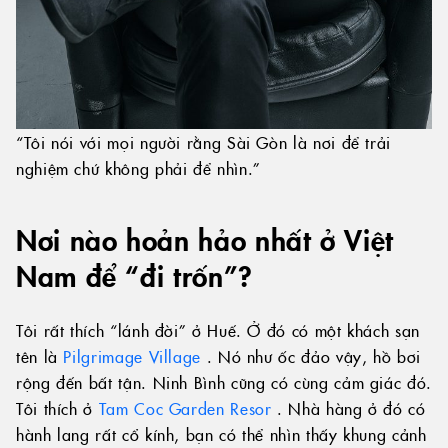
“Tôi nói với mọi người rằng Sài Gòn là nơi để trải
nghiệm chứ không phải để nhìn.”
Nơi nào hoản hảo nhất ở Việt
Nam để “đi trốn”?
Tôi rất thích “lánh đời” ở Huế. Ở đó có một khách sạn
tên là
Pilgrimage Village
. Nó như ốc đảo vậy, hồ bơi
rộng đến bất tận. Ninh Bình cũng có cùng cảm giác đó.
Tôi thích ở
Tam Coc Garden Resor
. Nhà hàng ở đó có
hành lang rất cổ kính, bạn có thể nhìn thấy khung cảnh