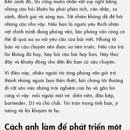
Bên cạnh đó, tôi cũng muốn nhân vật suy nghĩ bằng
những câu hỏi khiến họ phải phân tích, cân nhắc, so
sánh, đánh giá và sáng tạo. Tất nhiên không dễ để hỏi
những câu như vậy. Nếu bạn là người yêu thích nhân
vật chính mình đang phỏng vấn, bài phỏng vấn cũng có
thể đi quá xa so với yêu cầu của bài viết. Nhưng tờ
báo và câu chuyện nên được ưu tiên trước. Nếu câu trả
lời không đủ hay, hãy hỏi câu hỏi hay hơn. Hãy thúc
đẩy và khuấy động cho đến khi bạn có câu chuyện.
Vì điều này, nhiều người tôi từng phỏng vấn giờ trở
thành những người bạn thân thiết, bởi chúng tôi thường
đi rất sâu vào những trải nghiệm của họ và gắn bó
cũng vì vậy: mỗi người một vẻ: diễn viên, đầu bếp,
bartender, DJ và chủ club. Tôi trân trọng tình bạn, ý
tưởng và lời khuyên từ họ.
Cách anh làm để phát triển một