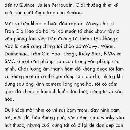
đến từ Quince- Julien Perraudin. Giải thưởng thiết kế
xuất sắc nhất được trao cho Renkon.
Một sự kiện khác là buổi đấu rap do Wowy chủ trì.
Trần Gia Hảo đã hỏi tôi có muốn tổ chức show này ở
văn phòng làm việc trên đường Lê Thánh Tôn không?
Vậy là cuối cùng chúng tôi chào đónWowy, Wean,
Datmaniac, Trần Gia Hảo, Usagi, Ricky Star, NVM và
SMO ở một căn phòng trần cao trong văn phòng của
mình. Chất lượng âm thanh hôm đó không được tốt lắm
và không một ai có thể gọi đúng tên tạp chí, nhưng khi
đứng sau ống kính camera lắng nghe họ, tôi có cảm
giác đó chính là khoảnh khắc đặc biệt, riêng tư và văn
hóa.
Dù khách mời nhìn có vẻ rất bặm trợm, đầy hình xăm
trổ, mặc đồ kiểu đường phố, vừa uống rượu whisky vừa
hút thuốc, nhưng cuối cùng tất cả ở lại để dọn dẹp căn