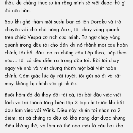
thôi, dù chẳng thực sự tin rằng mình sẽ viết được thứ gì
đó nên hồn.
Sau khi ghé thăm một sushi bar có tên Doraku và trò
chuyện với chủ nhà hàng Aoki, tôi chạy vòng quanh
trên chiếc Vespa cũ rích của mình. Từ ngữ chạy vòng
quanh trong đầu tôi cho đến khi nó thành một câu hoàn
chỉnh, tôi bắt đầu tạo ra những câu tiếp theo, tiếp theo
nữa… tất cả đều diễn ra trong đầu tôi. Rồi tôi chạy
ngay về nhà và viết chúng thành một bài viết hoàn
chỉnh. Cảm giác lúc ấy rất tuyệt, tôi gửi nó đi và rất
may không bị chỉnh sửa gì nhiều.
Buổi hôm đó đã thay đổi tất cả, tôi bắt đầu việc viết
lách và trở thành tổng biên tập 3 tạp chí trước khi bắt
đầu làm việc với Wink. Điều này khiến tôi nhận ra 2
điểm: tất cả chúng ta đều có khả năng đạt được những
điều không thể, và làm nó thế nào mới là câu hỏi khó.