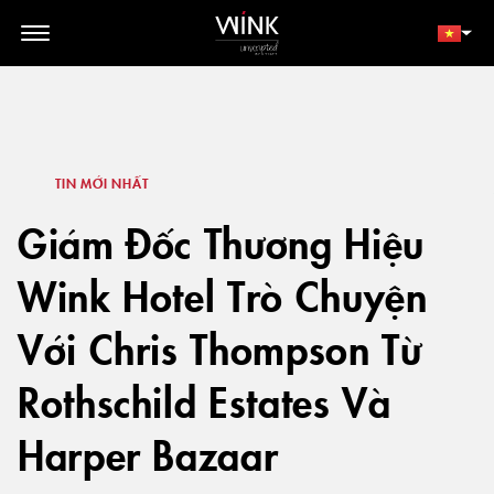
// toolbar-mobile position-fixed bottom-0 left-0 z-30 w-full
d-block d-lg-none
THÀNH VIÊN
ĐẶT NGAY
TIN MỚI NHẤT
Giám Đốc Thương Hiệu
Wink Hotel Trò Chuyện
Với Chris Thompson Từ
Rothschild Estates Và
Harper Bazaar