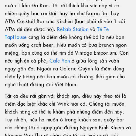
quận 1 khu Đa Kao. Tôi rất thích khu vực này vì có
nhiều quầy bar cocktail hay ho như Baron Bar hay
ATM Cocktail Bar and Kitchen (bạn phải đi vào 1 cái
ATM để đến được nó).
Rehab Station
và
Tê Tê
TapHouse
cũng là điểm đến không thể bỏ lỡ nếu bạn
muốn uống craft beer. Nếu muốn có bữa brunch ngon
miệng, bạn cũng có thể tìm đế Vintage Emporium. Còn
nếu nghiện cà phê,
Cafe Yen
ở giữa lòng sân vườn
ngay gần đó. Ngoài ra Galerie Quỳnh là điểm dừng
chân lý tưởng nếu bạn muốn có khoảng thời gian cho
nghệ thuật đương đại Việt Nam.
Tất cả đều rất gần với khách sạn, điều này theo tôi là
điểm đặc biệt khác chỉ Wink mới có. Chúng tôi muốn
khách hàng có thể tự khám phá những điểm đến này.
Tuy nhiên, nếu họ muốn ở trong khách sạn, quầy bar
của chúng tôi ở ngay góc đường Nguyen Binh Khiem và
Nguyen Van Thu sẽ chào đón tất cả mọi người với