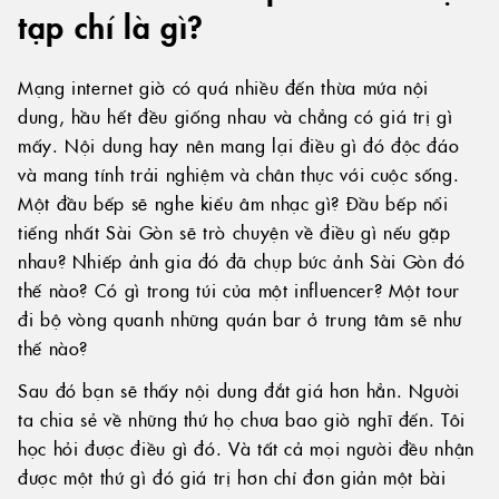
tạp chí là gì?
Mạng internet giờ có quá nhiều đến thừa mứa nội
dung, hầu hết đều giống nhau và chẳng có giá trị gì
mấy. Nội dung hay nên mang lại điều gì đó độc đáo
và mang tính trải nghiệm và chân thực với cuộc sống.
Một đầu bếp sẽ nghe kiểu âm nhạc gì? Đầu bếp nổi
tiếng nhất Sài Gòn sẽ trò chuyện về điều gì nếu gặp
nhau? Nhiếp ảnh gia đó đã chụp bức ảnh Sài Gòn đó
thế nào? Có gì trong túi của một influencer? Một tour
đi bộ vòng quanh những quán bar ở trung tâm sẽ như
thế nào?
Sau đó bạn sẽ thấy nội dung đắt giá hơn hẳn. Người
ta chia sẻ về những thứ họ chưa bao giờ nghĩ đến. Tôi
học hỏi được điều gì đó. Và tất cả mọi người đều nhận
được một thứ gì đó giá trị hơn chỉ đơn giản một bài