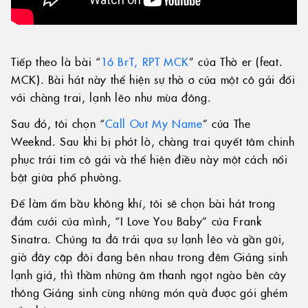
Tiếp theo là bài “
16 BrT, RPT MCK
” của Thờ er (feat.
MCK). Bài hát này thể hiện sự thờ ơ của một cô gái đối
với chàng trai, lạnh lẽo như mùa đông.
Sau đó, tôi chọn “
Call Out My Name
” của The
Weeknd. Sau khi bị phớt lờ, chàng trai quyết tâm chinh
phục trái tim cô gái và thể hiện điều này một cách nổi
bật giữa phố phường.
Để làm ấm bầu không khí, tôi sẽ chọn bài hát trong
đám cưới của mình, “I Love You Baby” của Frank
Sinatra. Chúng ta đã trải qua sự lạnh lẽo và gần gũi,
giờ đây cặp đôi đang bên nhau trong đêm Giáng sinh
lạnh giá, thì thầm những âm thanh ngọt ngào bên cây
thông Giáng sinh cùng những món quà được gói ghém