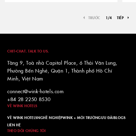
TRƯỚC
1
/
4
TIẾP
CHIT-CHAT. TALK TO US.
Tầng 9, Toà nhà Capital Place, 6 Thái Văn Lung,
Phường Bến Nghé, Quận 1, Thành phố Hồ Chí
Minh, Việt Nam
connect@wink-hotels.com
+84 28 2250 8530
VỀ WINK HOTELS
VỀ WINK HOTELS
NGHỀ NGHIỆP
WINK + MÔI TRƯỜNG
ƯU ĐÃI
BLOGS
LIÊN HỆ
THEO DÕI CHÚNG TÔI