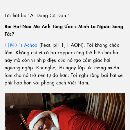
Tôi hát bài”Ai Đang Cô Đơn.”
Bài Hát Nào Mà Anh Từng Ước c Mình Là Người Sáng
Tác?
미란이’s Achoo
(Feat. pH-1, HAON). Tôi không chắc
lắm. Không chỉ vì có ba rapper cùng thể hiện bài hát
này mà còn vì nhịp điệu của nó tạo cảm giác hơi
ngượng ngập. Khi nghe, tôi ngay lập tức mong muốn
làm cho nó trở nên tự do hơn. Tôi nghĩ rằng bài hát sẽ
phù hợp hơn với phong cách Việt Nam.