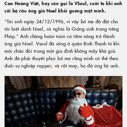
Cao Hoàng Việt, hay còn gọi là VSoul, cười to khi anh
cởi bộ râu ông già Noel khỏi gương mặt mình.
“Tôi sinh ngày 24/12/1996, vì vậy bố mẹ đã đặt cho
tôi biệt danh Noel, có nghĩa là Giáng sinh trong tiếng
Pháp.” Anh chàng hoàn toàn có tiềm năng trở thành
ông già Noel. Vsoul đã sống ở quận Bình Thạnh từ khi
mới chào đời trong một gia đình không mấy khá giả.
Anh đã phải thuyết phục bố mẹ rằng mình có thể theo
đuổi sự nghiệp rapper, và rất may, họ đã ủng hộ anh.