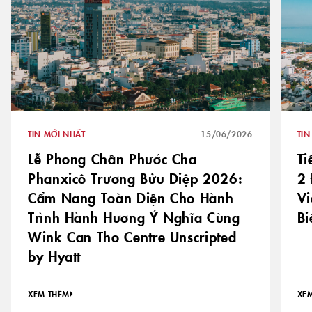
TIN MỚI NHẤT
15/06/2026
TIN
Lễ Phong Chân Phước Cha
Ti
Phanxicô Trương Bửu Diệp 2026:
2
Cẩm Nang Toàn Diện Cho Hành
Vi
Trình Hành Hương Ý Nghĩa Cùng
Bi
Wink Can Tho Centre Unscripted
by Hyatt
XEM THÊM
XE