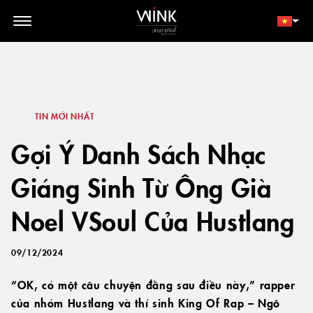
// toolbar-mobile position-fixed bottom-0 left-0 z-30 w-full
d-block d-lg-none
THÀNH VIÊN
ĐẶT NGAY
TIN MỚI NHẤT
Gợi Ý Danh Sách Nhạc
Giáng Sinh Từ Ông Già
Noel VSoul Của Hustlang
09/12/2024
“OK, có một câu chuyện đằng sau điều này,” rapper
của nhóm Hustlang và thí sinh King Of Rap – Ngô