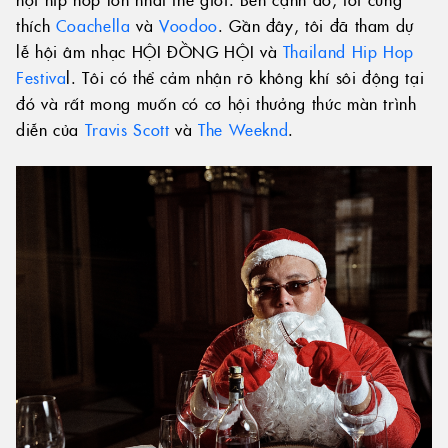
thích
Coachella
và
Voodoo
. Gần đây, tôi đã tham dự
lễ hội âm nhạc HỘI ĐỒNG HỘI và
Thailand Hip Hop
Festiva
l. Tôi có thể cảm nhận rõ không khí sôi động tại
đó và rất mong muốn có cơ hội thưởng thức màn trình
diễn của
Travis Scott
và
The Weeknd
.