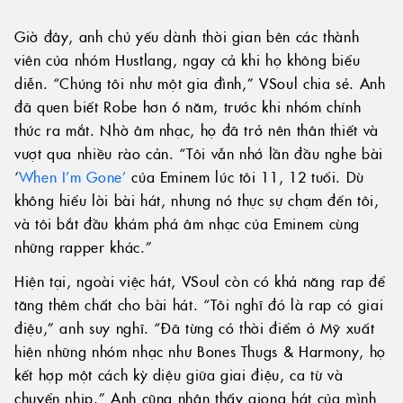
Giờ đây, anh chủ yếu dành thời gian bên các thành
viên của nhóm Hustlang, ngay cả khi họ không biểu
diễn. “Chúng tôi như một gia đình,” VSoul chia sẻ. Anh
đã quen biết Robe hơn 6 năm, trước khi nhóm chính
thức ra mắt. Nhờ âm nhạc, họ đã trở nên thân thiết và
vượt qua nhiều rào cản. “Tôi vẫn nhớ lần đầu nghe bài
‘
When I’m Gone’
của Eminem lúc tôi 11, 12 tuổi. Dù
không hiểu lời bài hát, nhưng nó thực sự chạm đến tôi,
và tôi bắt đầu khám phá âm nhạc của Eminem cùng
những rapper khác.”
Hiện tại, ngoài việc hát, VSoul còn có khả năng rap để
tăng thêm chất cho bài hát. “Tôi nghĩ đó là rap có giai
điệu,” anh suy nghĩ. “Đã từng có thời điểm ở Mỹ xuất
hiện những nhóm nhạc như Bones Thugs & Harmony, họ
kết hợp một cách kỳ diệu giữa giai điệu, ca từ và
chuyển nhịp.” Anh cũng nhận thấy giọng hát của mình