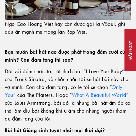
Ngô Cao Hoàng Việt hay còn được gọi là VSoul, ghi
dấu ấn mạnh mẽ trong làn Rap Việt.
ĐẶT NGAY
Bạn muốn bài hát nào được phát trong đám cưới của
mình? Còn đám tang thì sao?
Đối với đám cưới, tôi rất thích bài “I Love You Baby”
của Frank Sinatra, và chắc chắn tôi sẽ hát bài này cho
vợ mình. Còn cho đám tang, có lẽ tôi sẽ chọn “
Only
You
” của The Platters. Hoặc “
What A Beautiful World
”
của Louis Armstrong, bởi đó là những bài hát ấm áp có
thể làm dịu bớt không khí u ám cho những người tham
dự đám tang của tôi.
Bài hát Giáng sinh tuyệt nhất mọi thời đại?