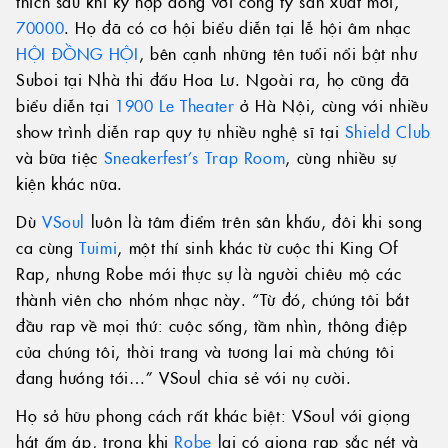
thích sau khi ký hợp đồng với công ty sản xuất mới,
70000
. Họ đã có cơ hội biểu diễn tại lễ hội âm nhạc
HỘI ĐỒNG HỘI
, bên cạnh những tên tuổi nổi bật như
Suboi tại Nhà thi đấu Hoa Lư. Ngoài ra, họ cũng đã
biểu diễn tại
1900 Le Theater
ở Hà Nội, cùng với nhiều
show trình diễn rap quy tụ nhiều nghệ sĩ tại
Shield Club
và bữa tiệc
Sneakerfest’s Trap Room
, cùng nhiều sự
kiện khác nữa.
Dù
VSoul
luôn là tâm điểm trên sân khấu, đôi khi song
ca cùng
Tuimi
, một thí sinh khác từ cuộc thi King Of
Rap, nhưng Robe mới thực sự là người chiêu mộ các
thành viên cho nhóm nhạc này. “Từ đó, chúng tôi bắt
đầu rap về mọi thứ: cuộc sống, tầm nhìn, thông điệp
của chúng tôi, thời trang và tương lai mà chúng tôi
đang hướng tới…” VSoul chia sẻ với nụ cười.
Họ sở hữu phong cách rất khác biệt: VSoul với giọng
hát ấm áp, trong khi
Robe
lại có giọng rap sắc nét và