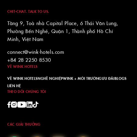
CHIT-CHAT. TALK TO US.
Tầng 9, Toà nhà Capital Place, 6 Thái Văn Lung,
Phường Bến Nghé, Quận 1, Thành phố Hồ Chí
Minh, Việt Nam
connect@wink-hotels.com
+84 28 2250 8530
VỀ WINK HOTELS
VỀ WINK HOTELS
NGHỀ NGHIỆP
WINK + MÔI TRƯỜNG
ƯU ĐÃI
BLOGS
LIÊN HỆ
THEO DÕI CHÚNG TÔI
CÁC GIẢI THƯỞNG