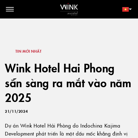
// toolbar-mobile position-fixed bottom-0 left-0 z-30 w-full
d-block d-lg-none
THÀNH VIÊN
ĐẶT NGAY
TIN MỚI NHẤT
Wink Hotel Hai Phong
sẵn sàng ra mắt vào năm
2025
21/11/2024
Dự án Wink Hotel Hải Phòng do Indochina Kajima
Development phát triển là một dấu mốc khẳng định vị