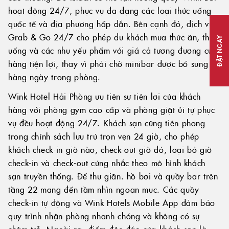
hoạt động 24/7, phục vụ đa dạng các loại thức uống
quốc tế và địa phương hấp dẫn. Bên cạnh đó, dịch vụ
Grab & Go 24/7 cho phép du khách mua thức ăn, thức
ĐẶT NGAY
uống và các nhu yếu phẩm với giá cả tương đương cửa
hàng tiện lợi, thay vì phải chờ minibar được bổ sung
hàng ngày trong phòng.
Wink Hotel Hải Phòng ưu tiên sự tiện lợi của khách
hàng với phòng gym cao cấp và phòng giặt ủi tự phục
vụ đều hoạt động 24/7. Khách sạn cũng tiên phong
trong chính sách lưu trú trọn vẹn 24 giờ, cho phép
khách check-in giờ nào, check-out giờ đó, loại bỏ giờ
check-in và check-out cứng nhắc theo mô hình khách
sạn truyền thống. Để thư giãn. hồ bơi và quầy bar trên
tầng 22 mang đến tầm nhìn ngoạn mục. Các quầy
check-in tự động và Wink Hotels Mobile App đảm bảo
quy trình nhận phòng nhanh chóng và không có sự
chậm trễ. Ngoài ra, điểm độc đáo của khách sạn là