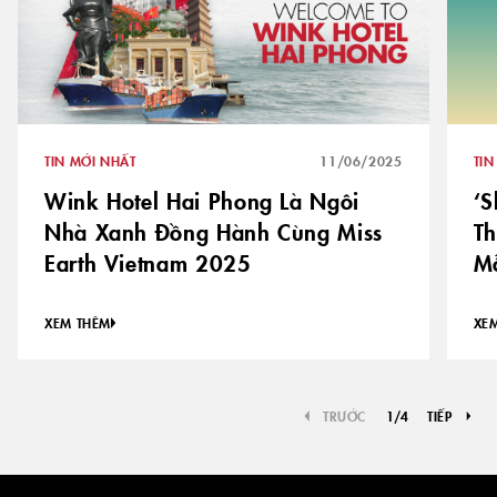
TIN MỚI NHẤT
11/06/2025
TIN
Wink Hotel Hai Phong Là Ngôi
‘S
Nhà Xanh Đồng Hành Cùng Miss
Th
Earth Vietnam 2025
Mỗ
XEM THÊM
XE
TRƯỚC
1
/
4
TIẾP