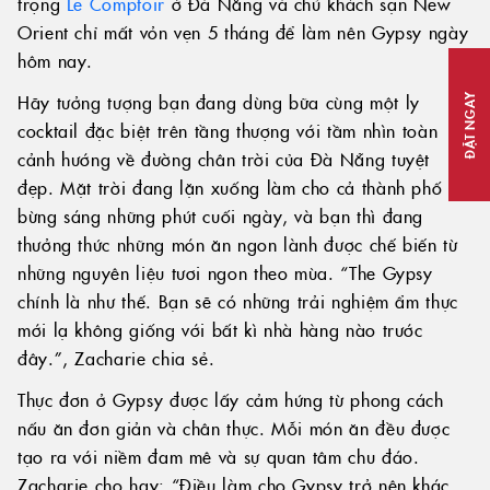
trọng
Le Comptoir
ở Đà Nẵng và chủ khách sạn New
Orient chỉ mất vỏn vẹn 5 tháng để làm nên Gypsy ngày
hôm nay.
Hãy tưởng tượng bạn đang dùng bữa cùng một ly
ĐẶT NGAY
cocktail đặc biệt trên tầng thượng với tầm nhìn toàn
cảnh hướng về đường chân trời của Đà Nẵng tuyệt
đẹp. Mặt trời đang lặn xuống làm cho cả thành phố
bừng sáng những phút cuối ngày, và bạn thì đang
thưởng thức những món ăn ngon lành được chế biến từ
những nguyên liệu tươi ngon theo mùa. “The Gypsy
chính là như thế. Bạn sẽ có những trải nghiệm ẩm thực
mới lạ không giống với bất kì nhà hàng nào trước
đây.”, Zacharie chia sẻ.
Thực đơn ở Gypsy được lấy cảm hứng từ phong cách
nấu ăn đơn giản và chân thực. Mỗi món ăn đều được
tạo ra với niềm đam mê và sự quan tâm chu đáo.
Zacharie cho hay: “Điều làm cho Gypsy trở nên khác