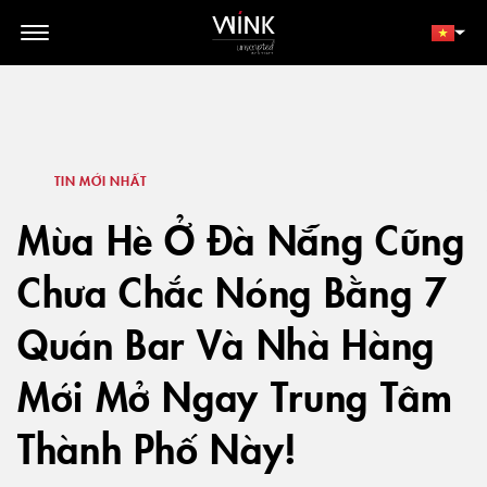
// toolbar-mobile position-fixed bottom-0 left-0 z-30 w-full
d-block d-lg-none
THÀNH VIÊN
ĐẶT NGAY
TIN MỚI NHẤT
Mùa Hè Ở Đà Nẵng Cũng
Chưa Chắc Nóng Bằng 7
Quán Bar Và Nhà Hàng
Mới Mở Ngay Trung Tâm
Thành Phố Này!