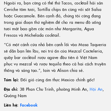
Ngoài ra, bạn cũng có thể thử Tacos, cocktail hải sản
Ceviche tôm tươi, Tortilla chips ăn cùng với sốt Salsa
hoặc Guacamole. Bên cạnh đó, chúng tôi cũng đang
trong giai đoạn thử nghiệm để cho ra menu đồ uống
tươi mát bao gồm các món như Margarita, Agua
Frescas và Michelada cocktail.
“Có một cánh cửa nhỏ bên cạnh lối vào Masa Taqueria
sẽ dẫn bạn lên lầu, nơi trú ẩn của Mezcal Cocteleria,
quầy bar cocktail rượu agave đầu tiên ở Việt Nam
phục vụ mezcal và rượu tequila theo cả hai cách truyền
thống và sáng tạo.”, Iain và Alison chia sẻ.
Tóm lại:
Đổi gió cùng ẩm thực Mexico chính gốc!
Địa chỉ:
38 Phan Chu Trinh, phường Minh An,
Hội An
,
Quảng Nam
Liên hệ:
Facebook