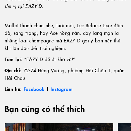
Liên hệ:
Facebook
|
Instagram
Bạn cũng có thể thích
TIN MỚI NHẤT
09/05/2025
TIN
Wink Hotels Lập Cú ‘Hat-Trick’ Tại
Đị
Giải Thưởng Tripadvisor
Q
Travellers’ Choice 2025