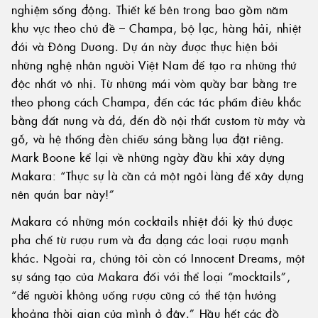
nghiệm sống động. Thiết kế bên trong bao gồm năm
khu vực theo chủ đề – Champa, bộ lạc, hàng hải, nhiệt
đới và Đông Dương. Dự án này được thực hiện bởi
những nghệ nhân người Việt Nam để tạo ra những thứ
độc nhất vô nhị. Từ những mái vòm quầy bar bằng tre
theo phong cách Champa, đến các tác phẩm điêu khắc
bằng đất nung và đá, đến đồ nội thất custom từ mây và
gỗ, và hệ thống đèn chiếu sáng bằng lụa đặt riêng.
Mark Boone kể lại về những ngày đầu khi xây dựng
Makara: “Thực sự là cần cả một ngôi làng để xây dựng
nên quán bar này!”
Makara có những món cocktails nhiệt đới kỳ thú được
pha chế từ rượu rum và đa dạng các loại rượu mạnh
khác. Ngoài ra, chúng tôi còn có Innocent Dreams, một
sự sáng tạo của Makara đối với thể loại “mocktails”,
“để người không uống rượu cũng có thể tận hưởng
khoảng thời gian của mình ở đây.” Hầu hết các đồ