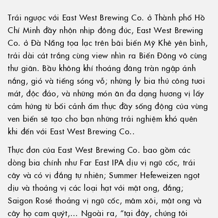
Trái ngược với East West Brewing Co. ở Thành phố Hồ
Chí Minh đầy nhộn nhịp đông đúc, East West Brewing
Co. ở Đà Nẵng tọa lạc trên bãi biển Mỹ Khê yên bình,
trải dài cát trắng cùng view nhìn ra Biển Đông vô cùng
thư giãn. Bầu không khí thoáng đãng tràn ngập ánh
nắng, gió và tiếng sóng vỗ; những ly bia thủ công tươi
mát, độc đáo, và những món ăn đa dạng hương vị lấy
cảm hứng từ bối cảnh ẩm thực đầy sống động của vùng
ven biển sẽ tạo cho bạn những trải nghiệm khó quên
khi đến với East West Brewing Co..
Thực đơn của East West Brewing Co. bao gồm các
dòng bia chính như Far East IPA dịu vị ngũ cốc, trái
cây và có vị đắng tự nhiên; Summer Hefeweizen ngọt
dịu và thoảng vị các loại hạt với mật ong, đắng;
Saigon Rosé thoảng vị ngũ cốc, mâm xôi, mật ong và
cây họ cam quýt,… Ngoài ra, “tại đây, chúng tôi