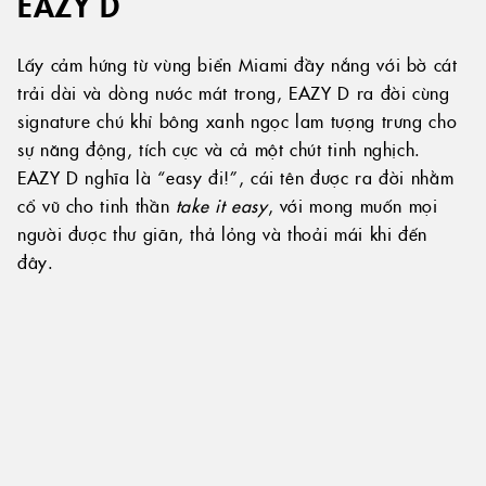
EAZY D
Lấy cảm hứng từ vùng biển Miami đầy nắng với bờ cát
trải dài và dòng nước mát trong, EAZY D ra đời cùng
signature chú khỉ bông xanh ngọc lam tượng trưng cho
sự năng động, tích cực và cả một chút tinh nghịch.
EAZY D nghĩa là “easy đi!”, cái tên được ra đời nhằm
cổ vũ cho tinh thần
take it easy
, với mong muốn mọi
người được thư giãn, thả lỏng và thoải mái khi đến
đây.