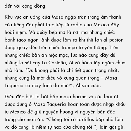
đến với cộng đồng.
Khu vực ăn uống của Masa ngập tràn trong âm thanh
của tiếng đài phát trực tiếp từ radio của Mexico đầy
hoài niệm. Và quầy bếp mở là nơi mà những chiếc
bánh taco ngon lành được làm ra khi thịt lợn al pastor
đang quay đều trên chiếc trampo truyền thống. Trên
những chiếc bàn ăn mộc mạc, lúc nào cũng đầy đủ
những lọ sốt cay La Costeña, ớt và hành tây ngâm chua
nhà làm. “Dù không phải là chi tiết quan trọng nhất,
nhưng cũng là một điều vô cùng quan trọng – Masa
Taqueria có máy lạnh đó nhé!”, Alison cười.
Điều đặc biệt là bột bắp masa harina và các loại ớt
được dùng ở Masa Taqueria hoàn toàn được nhập khẩu
từ Mexico để giữ nguyên hương vị nguyên bản đặc
trưng cho món ăn. “Chúng tôi có tortillas bắp nhà làm
và đó cũng là niềm tự hào của chúng tôi.”, Iain gật gù.