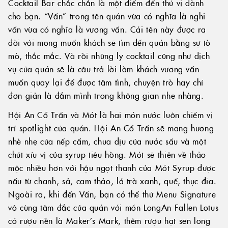
Cocktail Bar chắc chắn là một điểm đến thú vị dành
cho bạn. “Vấn” trong tên quán vừa có nghĩa là nghi
vấn vừa có nghĩa là vương vấn. Cái tên này được ra
đời với mong muốn khách sẽ tìm đến quán bằng sự tò
mò, thắc mắc. Và rồi những ly cocktail cũng như dịch
vụ của quán sẽ là câu trả lời làm khách vương vấn
muốn quay lại để được tâm tình, chuyện trò hay chỉ
đơn giản là đắm mình trong không gian nhẹ nhàng.
Hội An Cổ Trấn và Mót là hai món nước luôn chiếm vị
trí spotlight của quán. Hội An Cổ Trấn sẽ mang hương
nhè nhẹ của nếp cẩm, chua dịu của nước sấu và một
chút xíu vị của syrup tiêu hồng. Mót sẽ thiên về thảo
mộc nhiều hơn với hậu ngọt thanh của Mót Syrup được
nấu từ chanh, sả, cam thảo, lá trà xanh, quế, thục địa.
Ngoài ra, khi đến Vấn, bạn có thể thử Menu Signature
vô cùng tâm đắc của quán với món LongAn Fallen Lotus
có rượu nền là Maker’s Mark, thêm rượu hạt sen long