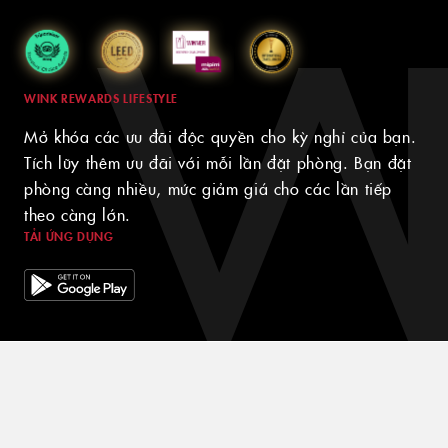
© 2024 WINK HOTELS
Khách sạn Wink có thể cập nhật chính sách này theo thời gian.
Chúng tôi sẽ luôn đăng phiên bản hiện hành của chính sách này
trên các trang web của mình và sẽ ghi rõ ở đầu chính sách ngày có
hiệu lực của phiên bản mới nhất. Vui lòng xem lại chính sách này
theo thời gian để cập nhật các thông lệ về quyền riêng tư của chúng
tôi và giữ thông tin cá nhân của bạn an toàn và bảo mật tại một
trong những khách sạn tốt nhất tại Sài Gòn.
ĐIỀU KIỆN & ĐIỀU KHOẢN
CHÍNH SÁCH BẢO MẬT