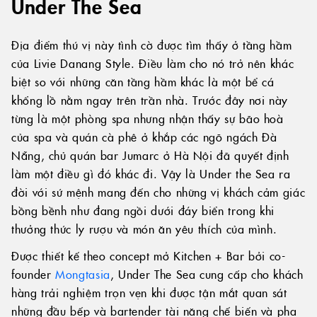
Under The Sea
Địa điểm thú vị này tình cờ được tìm thấy ở tầng hầm
của Livie Danang Style. Điều làm cho nó trở nên khác
biệt so với những căn tầng hầm khác là một bể cá
khổng lồ nằm ngay trên trần nhà. Trước đây nơi này
từng là một phòng spa nhưng nhận thấy sự bão hoà
của spa và quán cà phê ở khắp các ngõ ngách Đà
Nẵng, chủ quán bar Jumarc ở Hà Nội đã quyết định
làm một điều gì đó khác đi. Vậy là Under the Sea ra
đời với sứ mệnh mang đến cho những vị khách cảm giác
bồng bềnh như đang ngồi dưới đáy biển trong khi
thưởng thức ly rượu và món ăn yêu thích của mình.
Được thiết kế theo concept mở Kitchen + Bar bởi co-
founder
Mongtasia
, Under The Sea cung cấp cho khách
hàng trải nghiệm trọn vẹn khi được tận mắt quan sát
những đầu bếp và bartender tài năng chế biến và pha