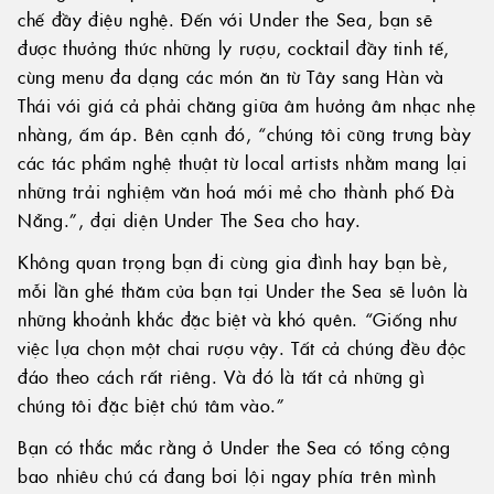
chế đầy điệu nghệ. Đến với Under the Sea, bạn sẽ
được thưởng thức những ly rượu, cocktail đầy tinh tế,
cùng menu đa dạng các món ăn từ Tây sang Hàn và
Thái với giá cả phải chăng giữa âm hưởng âm nhạc nhẹ
nhàng, ấm áp. Bên cạnh đó, “chúng tôi cũng trưng bày
các tác phẩm nghệ thuật từ local artists nhằm mang lại
những trải nghiệm văn hoá mới mẻ cho thành phố Đà
Nẵng.”, đại diện Under The Sea cho hay.
Không quan trọng bạn đi cùng gia đình hay bạn bè,
mỗi lần ghé thăm của bạn tại Under the Sea sẽ luôn là
những khoảnh khắc đặc biệt và khó quên. “Giống như
việc lựa chọn một chai rượu vậy. Tất cả chúng đều độc
đáo theo cách rất riêng. Và đó là tất cả những gì
chúng tôi đặc biệt chú tâm vào.”
Bạn có thắc mắc rằng ở Under the Sea có tổng cộng
bao nhiêu chú cá đang bơi lội ngay phía trên mình