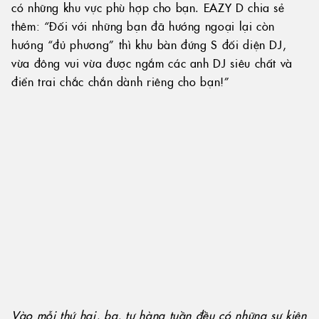
thêm: “Đối với những bạn đã hướng ngoại lại còn
hướng “đủ phương” thì khu bàn đứng S đối diện DJ,
vừa đông vui vừa được ngắm các anh DJ siêu chất và
điển trai chắc chắn dành riêng cho bạn!”
Vào mỗi thứ hai, ba, tư hàng tuần đều có những sự kiện
thú vị tại EAZY D.
Mallot thanh chua nhẹ, tươi mới, Luc Belaire Luxe đậm
đà, sang trọng, hay Ace nồng nàn, đầy lãng mạn là
những loại champagne mà EAZY D gợi ý bạn nên thử
khi lần đầu đến trải nghiệm.
Tóm lại:
“EAZY D dễ đi khó về!”
Địa chỉ:
72-74 Hùng Vương, phường Hải Châu 1, quận
Hải Châu