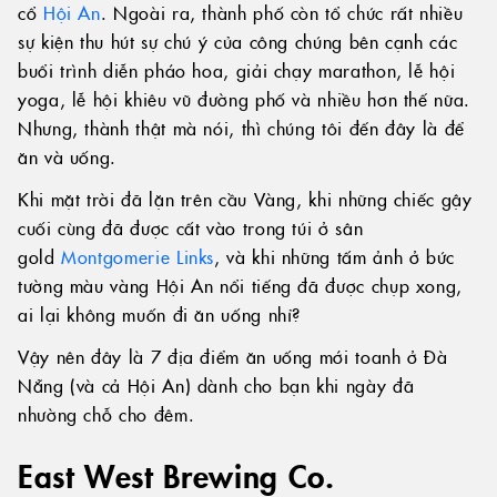
cổ
Hội An
. Ngoài ra, thành phố còn tổ chức rất nhiều
sự kiện thu hút sự chú ý của công chúng bên cạnh các
buổi trình diễn pháo hoa, giải chạy marathon, lễ hội
yoga, lễ hội khiêu vũ đường phố và nhiều hơn thế nữa.
Nhưng, thành thật mà nói, thì chúng tôi đến đây là để
ăn và uống.
Khi mặt trời đã lặn trên cầu Vàng, khi những chiếc gậy
cuối cùng đã được cất vào trong túi ở sân
gold
Montgomerie Links
, và khi những tấm ảnh ở bức
tường màu vàng Hội An nổi tiếng đã được chụp xong,
ai lại không muốn đi ăn uống nhỉ?
Vậy nên đây là 7 địa điểm ăn uống mới toanh ở Đà
Nẵng (và cả Hội An) dành cho bạn khi ngày đã
nhường chỗ cho đêm.
East West Brewing Co.