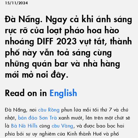
15/11/2024
Đà Nẵng. Ngay cả khi ánh sáng
rực rỡ của loạt pháo hoa hào
nhoáng DIFF 2023 vụt tắt, thành
phố này vẫn toả sáng cùng
những quán bar và nhà hàng
mới mở nơi đây.
Read on in
English
Đà Nẵng, nơi
cầu Rồng
phun lửa mỗi tối thứ 7 và chủ
nhật,
bán đảo Sơn Trà
xanh mướt, lên trên một chút sẽ
là
Bà Nà Hills
cùng
cầu Vàng
, và được bao bọc hai
phía bởi sự uy nghiêm của Kinh thành Huế và phố