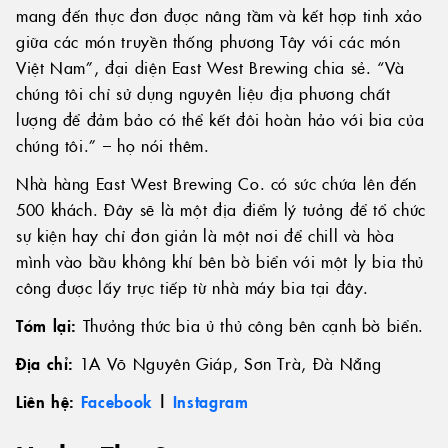
mang đến thực đơn được nâng tầm và kết hợp tinh xảo
giữa các món truyền thống phương Tây với các món
Việt Nam”, đại diện East West Brewing chia sẻ. “Và
chúng tôi chỉ sử dụng nguyên liệu địa phương chất
lượng để đảm bảo có thể kết đôi hoàn hảo với bia của
chúng tôi.” – họ nói thêm.
Nhà hàng East West Brewing Co. có sức chứa lên đến
500 khách. Đây sẽ là một địa điểm lý tưởng để tổ chức
sự kiện hay chỉ đơn giản là một nơi để chill và hòa
mình vào bầu không khí bên bờ biển với một ly bia thủ
công được lấy trực tiếp từ nhà máy bia tại đây.
Tóm lại:
Thưởng thức bia ủ thủ công bên cạnh bờ biển.
Địa chỉ:
1A Võ Nguyên Giáp, Sơn Trà, Đà Nẵng
Liên hệ:
Facebook
|
Instagram