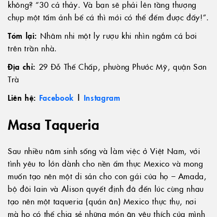
không? “30 cả thảy. Và bạn sẽ phải lên tầng thượng
chụp một tấm ảnh bể cá thì mới có thể đếm được đấy!”.
Tóm lại:
Nhâm nhi một ly rượu khi nhìn ngắm cá bơi
trên trần nhà.
Địa chỉ:
29 Đỗ Thế Chấp, phường Phước Mỹ, quận Sơn
Trà
Liên hệ:
Facebook
|
Instagram
Masa Taqueria
Sau nhiều năm sinh sống và làm việc ở Việt Nam, với
tình yêu to lớn dành cho nền ẩm thực Mexico và mong
muốn tạo nên một di sản cho con gái của họ – Amada,
bộ đôi Iain và Alison quyết định đã đến lúc cùng nhau
tạo nên một taqueria (quán ăn) Mexico thực thụ, nơi
mà họ có thể chia sẻ những món ăn yêu thích của mình