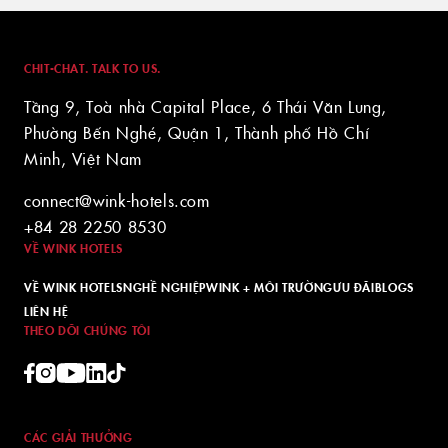
VỀ WINK HOTELS
NGHỀ NGHIỆP
WINK + MÔI TRƯỜNG
ƯU ĐÃI
BLOGS
LIÊN HỆ
THEO DÕI CHÚNG TÔI
CÁC GIẢI THƯỞNG
WINK REWARDS LIFESTYLE
Mở khóa các ưu đãi độc quyền cho kỳ nghỉ của bạn.
Tích lũy thêm ưu đãi với mỗi lần đặt phòng. Bạn đặt
phòng càng nhiều, mức giảm giá cho các lần tiếp
theo càng lớn.
TẢI ỨNG DỤNG