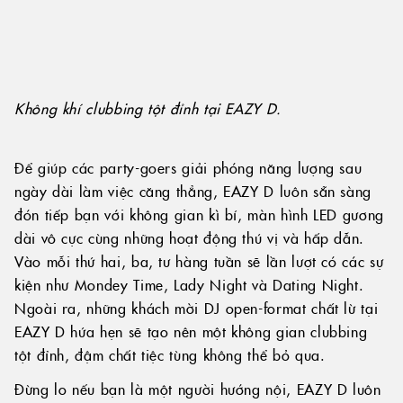
Không khí clubbing tột đỉnh tại EAZY D.
Để giúp các party-goers giải phóng năng lượng sau
ngày dài làm việc căng thẳng, EAZY D luôn sẵn sàng
đón tiếp bạn với không gian kì bí, màn hình LED gương
dài vô cực cùng những hoạt động thú vị và hấp dẫn.
Vào mỗi thứ hai, ba, tư hàng tuần sẽ lần lượt có các sự
kiện như Mondey Time, Lady Night và Dating Night.
Ngoài ra, những khách mời DJ open-format chất lừ tại
EAZY D hứa hẹn sẽ tạo nên một không gian clubbing
tột đỉnh, đậm chất tiệc tùng không thể bỏ qua.
Đừng lo nếu bạn là một người hướng nội, EAZY D luôn
có những khu vực phù hợp cho bạn. EAZY D chia sẻ